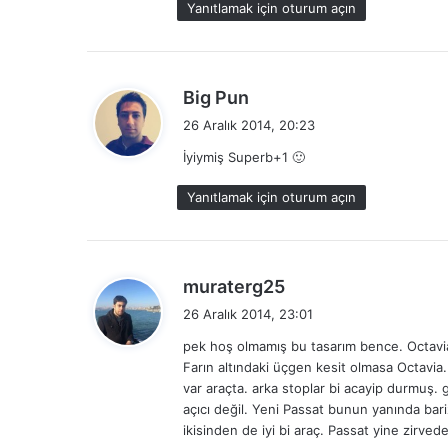
Yanıtlamak için oturum açın
d
Big Pun
e
26 Aralık 2014, 20:23
d
İyiymiş Superb+1 🙂
i
k
Yanıtlamak için oturum açın
i
:
d
muraterg25
e
26 Aralık 2014, 23:01
d
pek hoş olmamış bu tasarım bence. Octavia f
i
Farın altındaki üçgen kesit olmasa Octavia
k
var araçta. arka stoplar bi acayip durmuş
i
açıcı değil. Yeni Passat bunun yanında ba
:
ikisinden de iyi bi araç. Passat yine zirvede