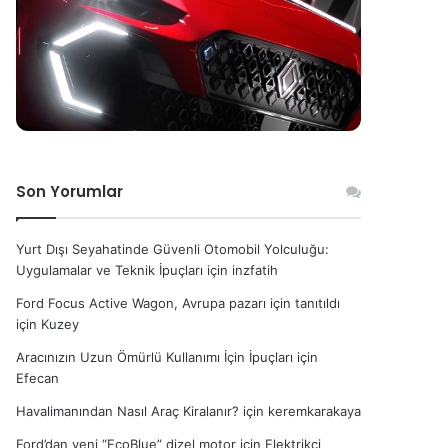
Son Yorumlar
Yurt Dışı Seyahatinde Güvenli Otomobil Yolculuğu:
Uygulamalar ve Teknik İpuçları
için
inzfatih
Ford Focus Active Wagon, Avrupa pazarı için tanıtıldı
için
Kuzey
Aracınızın Uzun Ömürlü Kullanımı İçin İpuçları
için
Efecan
Havalimanından Nasıl Araç Kiralanır?
için
keremkarakaya
Ford’dan yeni “EcoBlue” dizel motor
için
Elektrikçi