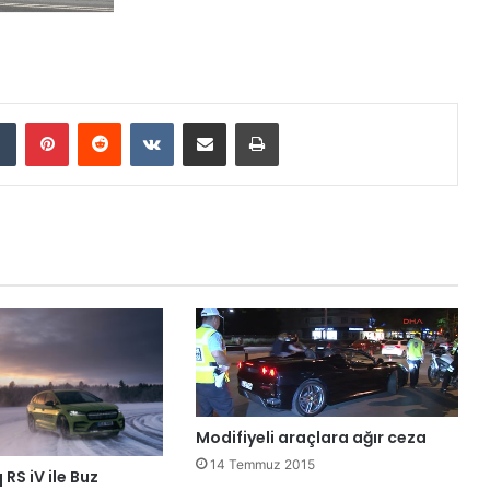
Tumblr
Pinterest
Reddit
VKontakte
E-Posta ile paylaş
Yazdır
Modifiyeli araçlara ağır ceza
14 Temmuz 2015
RS iV ile Buz