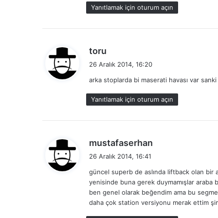
k
Yanıtlamak için oturum açın
i
:
d
toru
e
26 Aralık 2014, 16:20
d
arka stoplarda bi maserati havası var sanki
i
k
Yanıtlamak için oturum açın
i
:
d
mustafaserhan
e
26 Aralık 2014, 16:41
d
güncel superb de aslında liftback olan bir a
i
yenisinde buna gerek duymamışlar araba bil
k
ben genel olarak beğendim ama bu segment
i
daha çok station versiyonu merak ettim şi
: