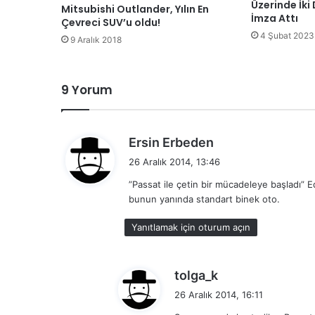
Üzerinde İki
Mitsubishi Outlander, Yılın En
İmza Attı
Çevreci SUV’u oldu!
4 Şubat 2023
9 Aralık 2018
9 Yorum
d
Ersin Erbeden
e
26 Aralık 2014, 13:46
d
”Passat ile çetin bir mücadeleye başladı” 
i
bunun yanında standart binek oto.
k
i
Yanıtlamak için oturum açın
:
d
tolga_k
e
26 Aralık 2014, 16:11
d