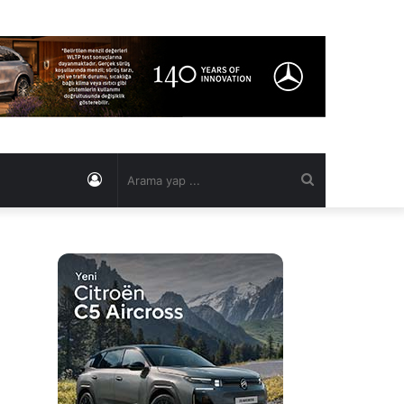
Kayıt
Arama
Ol
yap
...