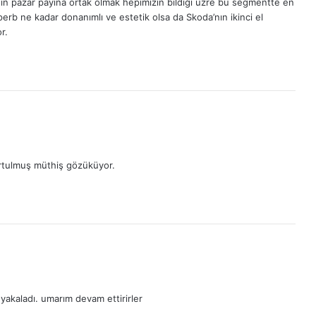
 ın pazar payına ortak olmak hepimizin bildiği üzre bu segmentte en
uperb ne kadar donanımlı ve estetik olsa da Skoda’nın ikinci el
r.
urtulmuş müthiş gözüküyor.
i yakaladı. umarım devam ettirirler