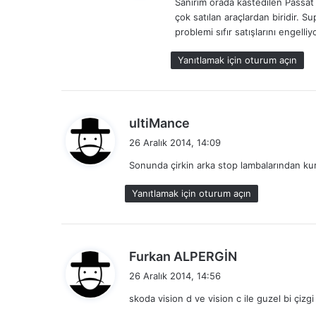
Sanırım orada kastedilen Passat
i
çok satılan araçlardan biridir. S
k
problemi sıfır satışlarını engelliyo
i
:
Yanıtlamak için oturum açın
d
ultiMance
e
26 Aralık 2014, 14:09
d
Sonunda çirkin arka stop lambalarından k
i
k
Yanıtlamak için oturum açın
i
:
d
Furkan ALPERGİN
e
26 Aralık 2014, 14:56
d
skoda vision d ve vision c ile guzel bi çizg
i