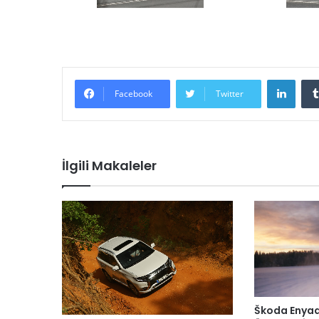
LinkedIn
Facebook
Twitter
İlgili Makaleler
Škoda Enyaq 