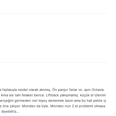
azlasıyla model olarak alınmış. Ön panjur farlar vs. aynı Octavia.
. Arka ise tam felaket bence. Liftback yakışmamış. küçük bi izlenim
. gerçeğini görmeden net bişey dememek lazım ama bu hali pekte iç
riz öne çıkıyor. Mondeo da öyle. Mondeo nun 2.el problemi olmasa
 diyebiliriz…