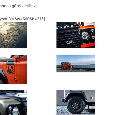
ından görebilirsiniz.
Z5ysduDM&w=560&h=315]