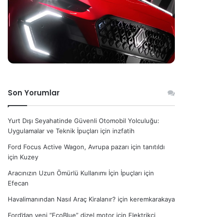
Son Yorumlar
Yurt Dışı Seyahatinde Güvenli Otomobil Yolculuğu:
Uygulamalar ve Teknik İpuçları
için
inzfatih
Ford Focus Active Wagon, Avrupa pazarı için tanıtıldı
için
Kuzey
Aracınızın Uzun Ömürlü Kullanımı İçin İpuçları
için
Efecan
Havalimanından Nasıl Araç Kiralanır?
için
keremkarakaya
Ford’dan yeni “EcoBlue” dizel motor
için
Elektrikçi