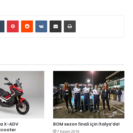
Tumblr
Pinterest
Reddit
VKontakte
E-Posta ile paylaş
Yazdır
BOM sezon finali için İtalya’da!
da X-ADV
Scooter
7 Kasım 2016