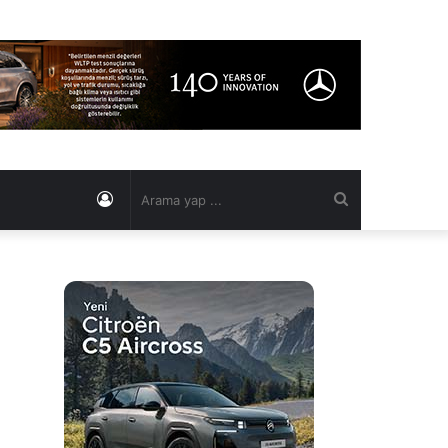
Kayıt
Arama
Ol
yap
...