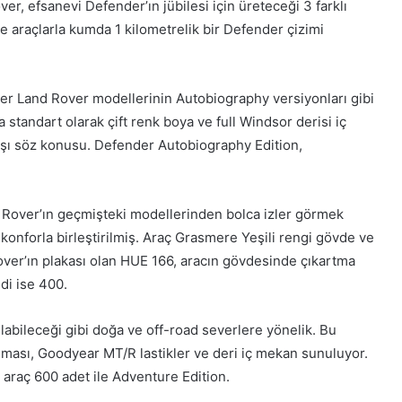
r, efsanevi Defender’ın jübilesi için üreteceği 3 farklı
de araçlarla kumda 1 kilometrelik bir Defender çizimi
er Land Rover modellerinin Autobiography versiyonları gibi
 standart olarak çift renk boya ve full Windsor derisi iç
tışı söz konusu. Defender Autobiography Edition,
d Rover’ın geçmişteki modellerinden bolca izler görmek
onforla birleştirilmiş. Araç Grasmere Yeşili rengi gövde ve
over’ın plakası olan HUE 166, aracın gövdesinde çıkartma
di ise 400.
abileceği gibi doğa ve off-road severlere yönelik. Bu
uması, Goodyear MT/R lastikler ve deri iç mekan sunuluyor.
 araç 600 adet ile Adventure Edition.