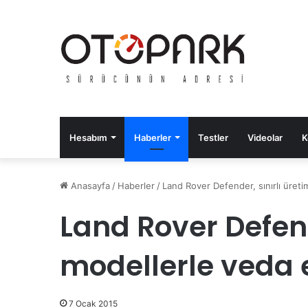
Hesabım
Haberler
Testler
Videolar
K
Anasayfa
/
Haberler
/
Land Rover Defender, sınırlı üret
Land Rover Defend
modellerle veda 
7 Ocak 2015