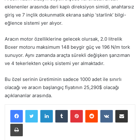
eklenenler arasında deri kaplı direksiyon simidi, anahtarsız
giriş ve 7 inçlik dokunmatik ekrana sahip ‘starlink’ bilgi-
eğlence sistemi yer alıyor.
Aracın motor özelliklerine gelecek olursak, 2.0 litrelik
Boxer motoru maksimum 148 beygir güç ve 196 N/m tork
sunuyor. Aynı zamanda araçta sürekli değişken şanzıman
ve 4 tekerlekten çekiş sistemi yer almaktadır.
Bu özel serinin üretiminin sadece 1000 adet ile sınırlı
olacağı ve aracın başlangıç fiyatının 25,290$ olacağı
açıklananlar arasında.
LinkedIn
Tumblr
Pinterest
Reddit
VKontakte
E-Posta ile paylaş
Yazdır