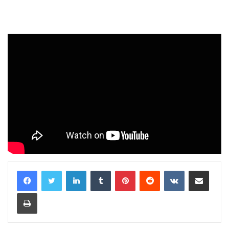
LinkedIn
Tumblr
Pinterest
Reddit
VKontakte
E-Posta ile paylaş
Yazdır