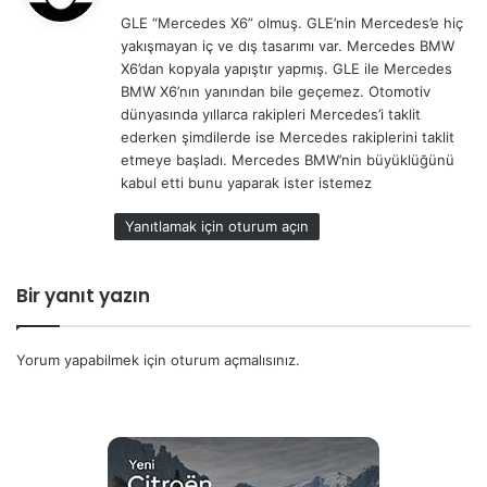
d
GLE “Mercedes X6” olmuş. GLE’nin Mercedes’e hiç
i
yakışmayan iç ve dış tasarımı var. Mercedes BMW
k
X6’dan kopyala yapıştır yapmış. GLE ile Mercedes
i
BMW X6’nın yanından bile geçemez. Otomotiv
:
dünyasında yıllarca rakipleri Mercedes’i taklit
ederken şimdilerde ise Mercedes rakiplerini taklit
etmeye başladı. Mercedes BMW’nin büyüklüğünü
kabul etti bunu yaparak ister istemez
Yanıtlamak için oturum açın
Bir yanıt yazın
Yorum yapabilmek için
oturum açmalısınız
.