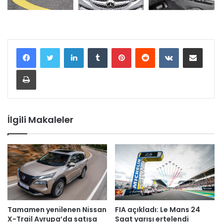
LinkedIn
Tumblr
Pinterest
Reddit
VKontakte
E-Posta ile paylaş
Yazdır
İlgili Makaleler
Tamamen yenilenen Nissan
FIA açıkladı: Le Mans 24
X-Trail Avrupa’da satışa
Saat yarışı ertelendi