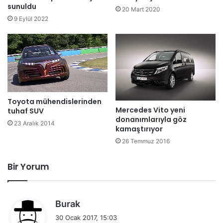
sunuldu
20 Mart 2020
9 Eylül 2022
Toyota mühendislerinden
Mercedes Vito yeni
tuhaf SUV
donanımlarıyla göz
23 Aralık 2014
kamaştırıyor
26 Temmuz 2016
Bir Yorum
d
Burak
e
30 Ocak 2017, 15:03