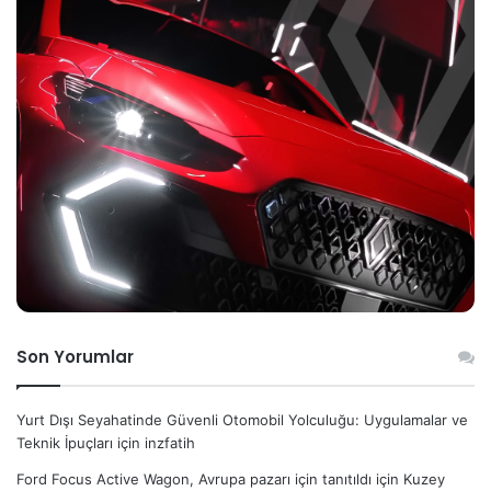
Son Yorumlar
Yurt Dışı Seyahatinde Güvenli Otomobil Yolculuğu: Uygulamalar ve
Teknik İpuçları
için
inzfatih
Ford Focus Active Wagon, Avrupa pazarı için tanıtıldı
için
Kuzey