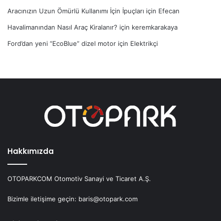
Aracınızın Uzun Ömürlü Kullanımı İçin İpuçları
için
Efecan
Havalimanından Nasıl Araç Kiralanır?
için
keremkarakaya
Ford’dan yeni “EcoBlue” dizel motor
için
Elektrikçi
Hakkımızda
OTOPARKCOM Otomotiv Sanayi ve Ticaret A.Ş.
Bizimle iletişime geçin: baris@otopark.com