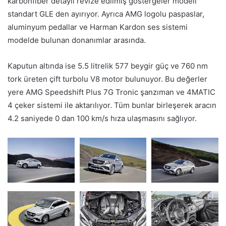
karbonfiber detaylı revize edilmiş göstergeler modeli
standart GLE den ayırıyor. Ayrıca AMG logolu paspaslar,
aluminyum pedallar ve Harman Kardon ses sistemi
modelde bulunan donanımlar arasında.
Kaputun altında ise 5.5 litrelik 577 beygir güç ve 760 nm
tork üreten çift turbolu V8 motor bulunuyor. Bu değerler
yere AMG Speedshift Plus 7G Tronic şanzıman ve 4MATIC
4 çeker sistemi ile aktarılıyor. Tüm bunlar birleşerek aracın
4.2 saniyede 0 dan 100 km/s hıza ulaşmasını sağlıyor.