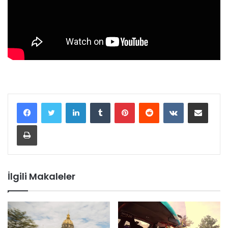
LinkedIn
Tumblr
Pinterest
Reddit
VKontakte
E-Posta ile paylaş
Yazdır
İlgili Makaleler