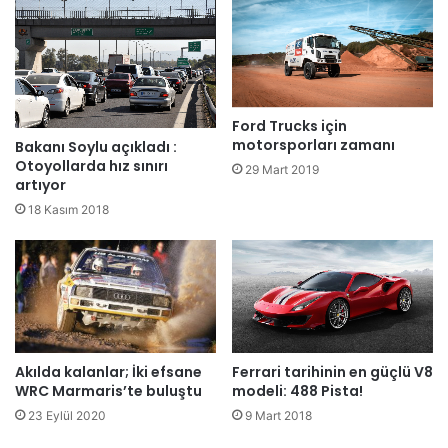
Ford Trucks için
motorsporları zamanı
Bakanı Soylu açıkladı :
Otoyollarda hız sınırı
29 Mart 2019
artıyor
18 Kasım 2018
Ferrari tarihinin en güçlü V8
Akılda kalanlar; İki efsane
modeli: 488 Pista!
WRC Marmaris’te buluştu
9 Mart 2018
23 Eylül 2020