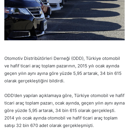
Otomotiv Distribütörleri Derneği (ODD), Türkiye otomobil
ve hafif ticari araç toplam pazarının, 2015 yılı ocak ayında
geçen yılın aynı ayına göre yüzde 5,95 artarak, 34 bin 615
olarak gerçekleştiğini bildirdi.
ODD’den yapılan açıklamaya göre, Türkiye otomobil ve hafif
ticari araç toplam pazarı, ocak ayında, geçen yılın aynı ayına
göre yüzde 5,95 artarak, 34 bin 615 olarak gerçekleşti.
2014 yılı ocak ayında otomobil ve hafif ticari araç toplam
satışı 32 bin 670 adet olarak gerçekleşmişti.