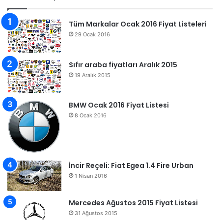
Tüm Markalar Ocak 2016 Fiyat Listeleri
29 Ocak 2016
Sıfır araba fiyatları Aralık 2015
19 Aralık 2015
BMW Ocak 2016 Fiyat Listesi
8 Ocak 2016
İncir Reçeli: Fiat Egea 1.4 Fire Urban
1 Nisan 2016
Mercedes Ağustos 2015 Fiyat Listesi
31 Ağustos 2015