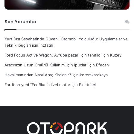
Son Yorumlar
Yurt Dışı Seyahatinde Güvenli Otomobil Yolculuğu: Uygulamalar ve
Teknik İpuçları
için
inzfatih
Ford Focus Active Wagon, Avrupa pazarı için tanıtıldı
için
Kuzey
Aracınızın Uzun Ömürlü Kullanımı İçin İpuçları
için
Efecan
Havalimanından Nasıl Araç Kiralanır?
için
keremkarakaya
Ford’dan yeni “EcoBlue” dizel motor
için
Elektrikçi