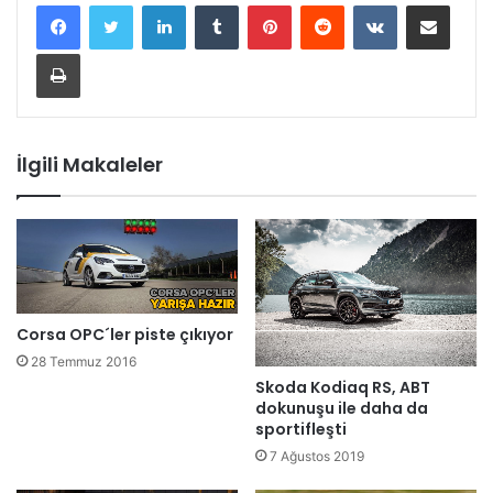
LinkedIn
Tumblr
Pinterest
Reddit
VKontakte
E-Posta ile paylaş
Yazdır
İlgili Makaleler
Corsa OPC´ler piste çıkıyor
28 Temmuz 2016
Skoda Kodiaq RS, ABT
dokunuşu ile daha da
sportifleşti
7 Ağustos 2019