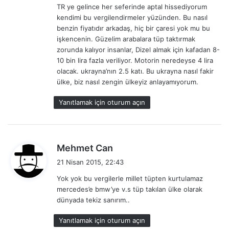
TR ye gelince her seferinde aptal hissediyorum
k
kendimi bu vergilendirmeler yüzünden. Bu nasıl
i
benzin fiyatıdır arkadaş, hiç bir çaresi yok mu bu
:
işkencenin. Güzelim arabalara tüp taktırmak
zorunda kalıyor insanlar, Dizel almak için kafadan 8-
10 bin lira fazla veriliyor. Motorin neredeyse 4 lira
olacak. ukrayna’nın 2.5 katı. Bu ukrayna nasıl fakir
ülke, biz nasıl zengin ülkeyiz anlayamıyorum.
Yanıtlamak için oturum açın
d
Mehmet Can
e
21 Nisan 2015, 22:43
d
Yok yok bu vergilerle millet tüpten kurtulamaz
i
mercedes’e bmw’ye v.s tüp takılan ülke olarak
k
dünyada tekiz sanırım..
i
:
Yanıtlamak için oturum açın