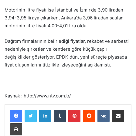
Motorinin litre fiyatı ise İstanbul ve İzmir’de 3,90 liradan
3,94-3,95 liraya çıkarken, Ankara’da 3,96 liradan satılan
motorinin litre fiyatı 4,00-4,01 lira oldu.
Dağıtım firmalarının belirlediği fiyatlar, rekabet ve serbesti
nedeniyle şirketler ve kentlere göre küçük çaplı
değişiklikler gösteriyor. EPDK dün, yeni süreçte piyasada
fiyat oluşumlarını titizlikle izleyeceğini açıklamıştı.
Kaynak : http://www.ntv.com.tr/
LinkedIn
Tumblr
Pinterest
Reddit
VKontakte
E-Posta ile paylaş
Yazdır