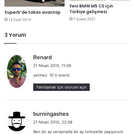
Yeni BMW M5 CS için
Türkiye gelişmesi
Superb’de takas avantajı
7 Şubat 2021
13 Eylül 2014
3 Yorum
d
Renard
e
21 Nisan 2015, 11:09
d
yetmez. 10 tl isteriz
i
k
Yanıtlamak için oturum açın
i
:
d
burningashes
e
21 Nisan 2015, 22:08
d
Ben bir ay ukrayna’da bir ay türkiye’de yaşıyorum.
i