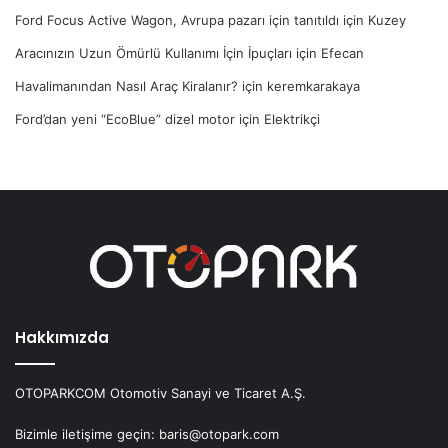
Ford Focus Active Wagon, Avrupa pazarı için tanıtıldı
için
Kuzey
Aracınızın Uzun Ömürlü Kullanımı İçin İpuçları
için
Efecan
Havalimanından Nasıl Araç Kiralanır?
için
keremkarakaya
Ford’dan yeni “EcoBlue” dizel motor
için
Elektrikçi
Hakkımızda
OTOPARKCOM Otomotiv Sanayi ve Ticaret A.Ş.
Bizimle iletişime geçin: baris@otopark.com