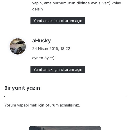
yapın, ama burnumuzun dibinde aynısı var:) kolay
gelsin
Yanıtlamak için oturum açın
d
aHusky
e
24 Nisan 2015, 18:22
d
aynen öyle:)
i
k
Yanıtlamak için oturum açın
i
:
Bir yanıt yazın
Yorum yapabilmek için
oturum açmalısınız
.