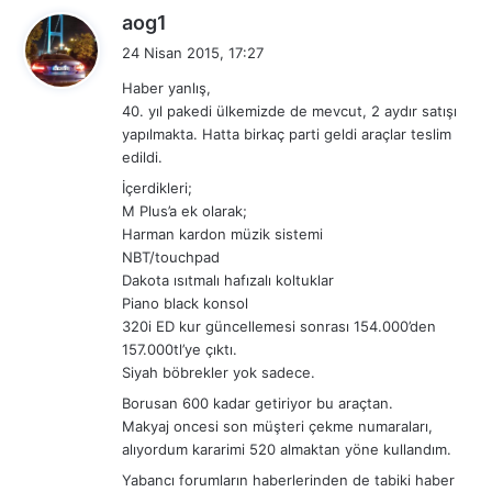
d
aog1
e
24 Nisan 2015, 17:27
d
Haber yanlış,
i
40. yıl pakedi ülkemizde de mevcut, 2 aydır satışı
k
yapılmakta. Hatta birkaç parti geldi araçlar teslim
i
edildi.
:
İçerdikleri;
M Plus’a ek olarak;
Harman kardon müzik sistemi
NBT/touchpad
Dakota ısıtmalı hafızalı koltuklar
Piano black konsol
320i ED kur güncellemesi sonrası 154.000’den
157.000tl’ye çıktı.
Siyah böbrekler yok sadece.
Borusan 600 kadar getiriyor bu araçtan.
Makyaj oncesi son müşteri çekme numaraları,
alıyordum kararimi 520 almaktan yöne kullandım.
Yabancı forumların haberlerinden de tabiki haber