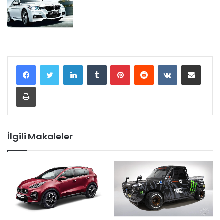
LinkedIn
Tumblr
Pinterest
Reddit
VKontakte
E-Posta ile paylaş
Yazdır
İlgili Makaleler