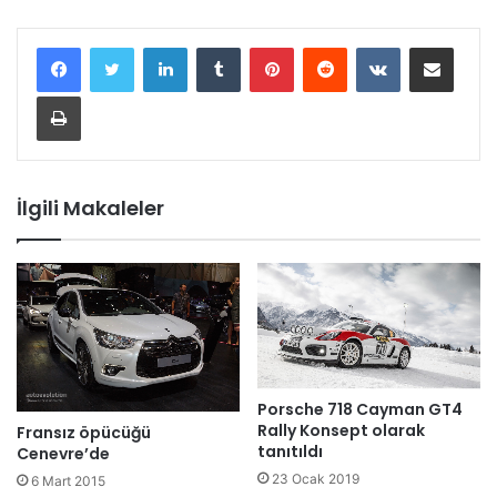
LinkedIn
Tumblr
Pinterest
Reddit
VKontakte
E-Posta ile paylaş
Yazdır
İlgili Makaleler
Porsche 718 Cayman GT4
Rally Konsept olarak
Fransız öpücüğü
tanıtıldı
Cenevre’de
23 Ocak 2019
6 Mart 2015