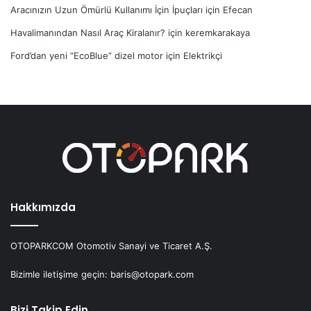
Aracınızın Uzun Ömürlü Kullanımı İçin İpuçları
için
Efecan
Havalimanından Nasıl Araç Kiralanır?
için
keremkarakaya
Ford’dan yeni “EcoBlue” dizel motor
için
Elektrikçi
Hakkımızda
OTOPARKCOM Otomotiv Sanayi ve Ticaret A.Ş.
Bizimle iletişime geçin: baris@otopark.com
Bizi Takip Edin