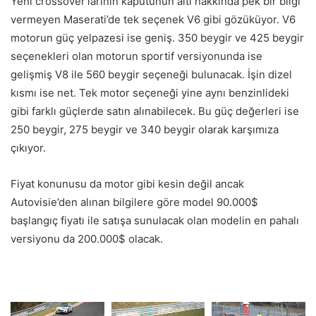
Yeni crossover’larının kaputunun altı hakkında pek bir bilgi
vermeyen Maserati’de tek seçenek V6 gibi gözüküyor. V6
motorun güç yelpazesi ise geniş. 350 beygir ve 425 beygir
seçenekleri olan motorun sportif versiyonunda ise
gelişmiş V8 ile 560 beygir seçeneği bulunacak. İşin dizel
kısmı ise net. Tek motor seçeneği yine aynı benzinlideki
gibi farklı güçlerde satın alınabilecek. Bu güç değerleri ise
250 beygir, 275 beygir ve 340 beygir olarak karşımıza
çıkıyor.
Fiyat konunusu da motor gibi kesin değil ancak
Autovisie’den alınan bilgilere göre model 90.000$
başlangıç fiyatı ile satışa sunulacak olan modelin en pahalı
versiyonu da 200.000$ olacak.