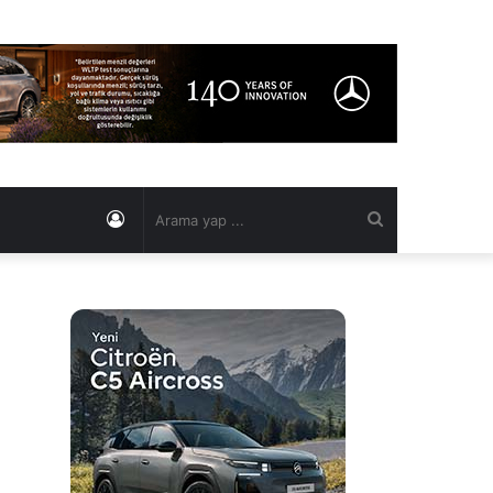
Kayıt
Arama
Ol
yap
...