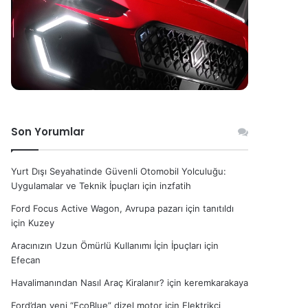
Son Yorumlar
Yurt Dışı Seyahatinde Güvenli Otomobil Yolculuğu:
Uygulamalar ve Teknik İpuçları
için
inzfatih
Ford Focus Active Wagon, Avrupa pazarı için tanıtıldı
için
Kuzey
Aracınızın Uzun Ömürlü Kullanımı İçin İpuçları
için
Efecan
Havalimanından Nasıl Araç Kiralanır?
için
keremkarakaya
Ford’dan yeni “EcoBlue” dizel motor
için
Elektrikçi