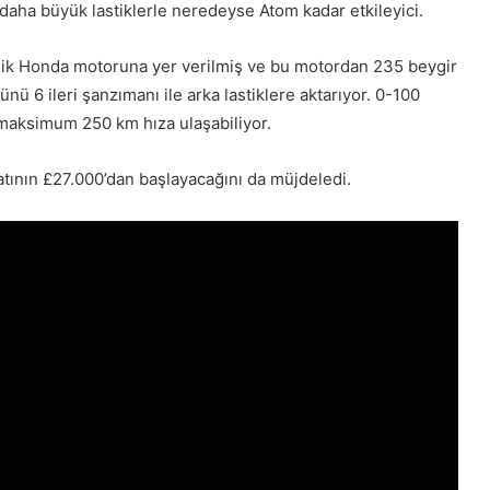
 daha büyük lastiklerle neredeyse Atom kadar etkileyici.
relik Honda motoruna yer verilmiş ve bu motordan 235 beygir
ü 6 ileri şanzımanı ile arka lastiklere aktarıyor. 0-100
maksimum 250 km hıza ulaşabiliyor.
yatının £27.000’dan başlayacağını da müjdeledi.