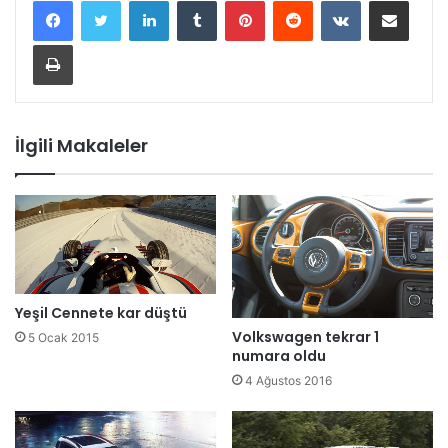
LinkedIn
Tumblr
Pinterest
Reddit
VKontakte
E-Posta ile paylaş
Yazdır
İlgili Makaleler
Yeşil Cennete kar düştü
Volkswagen tekrar 1
5 Ocak 2015
numara oldu
4 Ağustos 2016