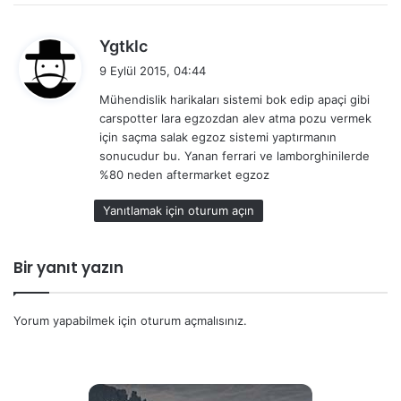
d
Ygtklc
e
9 Eylül 2015, 04:44
d
Mühendislik harikaları sistemi bok edip apaçi gibi
i
carspotter lara egzozdan alev atma pozu vermek
k
için saçma salak egzoz sistemi yaptırmanın
i
sonucudur bu. Yanan ferrari ve lamborghinilerde
:
%80 neden aftermarket egzoz
Yanıtlamak için oturum açın
Bir yanıt yazın
Yorum yapabilmek için
oturum açmalısınız
.