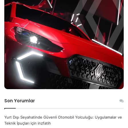
Son Yorumlar
Yurt Dışı Seyahatinde Güvenli Otomobil Yolculuğu: Uygulamalar ve
Teknik İpuçları
için
inzfatih