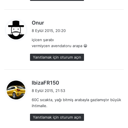
i
:
d
Onur
e
8 Eylül 2015, 20:20
d
içicen şarabı
i
vermiycen avendatoru arapa 😀
k
i
Yanıtlamak için oturum açın
:
d
IbizaFR150
e
8 Eylül 2015, 21:53
d
60C sıcakta, yağı bitmiş arabayla gazlamıştır büyük
i
ihtimalle.
k
i
Yanıtlamak için oturum açın
: