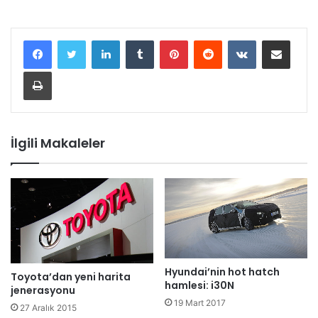
LinkedIn
Tumblr
Pinterest
Reddit
VKontakte
E-Posta ile paylaş
Yazdır
İlgili Makaleler
Hyundai’nin hot hatch
Toyota’dan yeni harita
hamlesi: i30N
jenerasyonu
19 Mart 2017
27 Aralık 2015