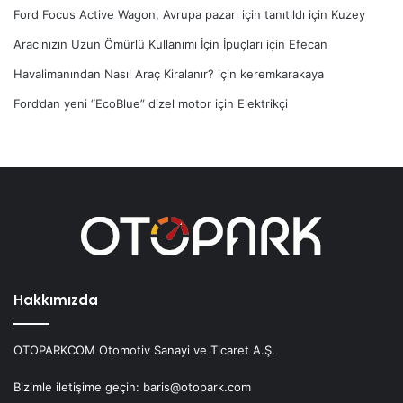
Ford Focus Active Wagon, Avrupa pazarı için tanıtıldı
için
Kuzey
Aracınızın Uzun Ömürlü Kullanımı İçin İpuçları
için
Efecan
Havalimanından Nasıl Araç Kiralanır?
için
keremkarakaya
Ford’dan yeni “EcoBlue” dizel motor
için
Elektrikçi
Hakkımızda
OTOPARKCOM Otomotiv Sanayi ve Ticaret A.Ş.
Bizimle iletişime geçin: baris@otopark.com