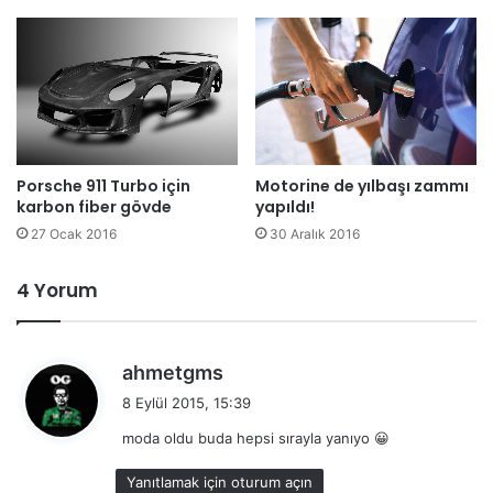
Porsche 911 Turbo için
Motorine de yılbaşı zammı
karbon fiber gövde
yapıldı!
27 Ocak 2016
30 Aralık 2016
4 Yorum
d
ahmetgms
e
8 Eylül 2015, 15:39
d
moda oldu buda hepsi sırayla yanıyo 😀
i
k
Yanıtlamak için oturum açın