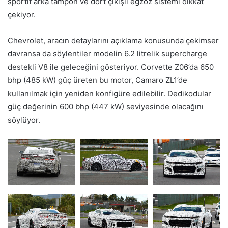
sportif arka tampon ve dört çıkışlı egzoz sistemi dikkat
çekiyor.
Chevrolet, aracın detaylarını açıklama konusunda çekimser
davransa da söylentiler modelin 6.2 litrelik supercharge
destekli V8 ile geleceğini gösteriyor. Corvette Z06’da 650
bhp (485 kW) güç üreten bu motor, Camaro ZL1’de
kullanılmak için yeniden konfigüre edilebilir. Dedikodular
güç değerinin 600 bhp (447 kW) seviyesinde olacağını
söylüyor.