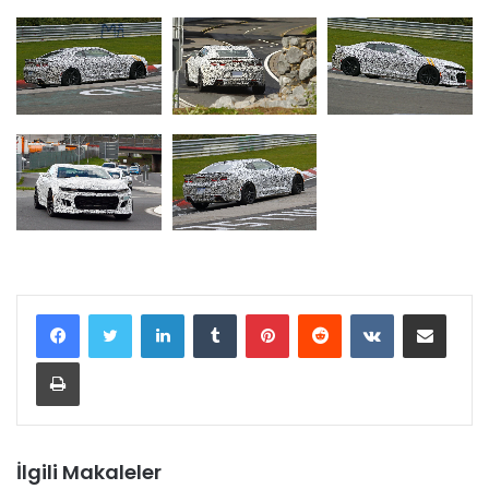
LinkedIn
Tumblr
Pinterest
Reddit
VKontakte
E-Posta ile paylaş
Yazdır
İlgili Makaleler