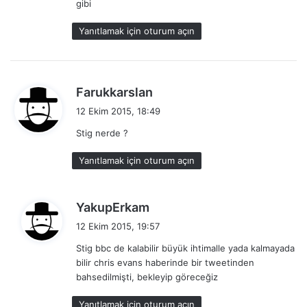
gibi
k
i
Yanıtlamak için oturum açın
:
d
Farukkarslan
e
12 Ekim 2015, 18:49
d
Stig nerde ?
i
k
Yanıtlamak için oturum açın
i
:
d
YakupErkam
e
12 Ekim 2015, 19:57
d
Stig bbc de kalabilir büyük ihtimalle yada kalmayada
i
bilir chris evans haberinde bir tweetinden
k
bahsedilmişti, bekleyip göreceğiz
i
:
Yanıtlamak için oturum açın