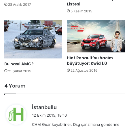
Listesi
28 Aralık 2017
5 Kasım 2015
Hint Renault’su hacim
büyütüyor: Kwid 1.0
Bu nasıl AMG?
22 Ağustos 2016
21 Şubat 2015
4 Yorum
d
İstanbullu
e
12 Ekim 2015, 18:16
d
CHM Gear koyabilirler. Dsg şanzimana gonderme
i