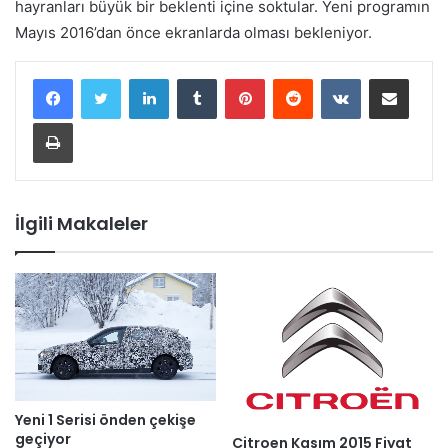
hayranları büyük bir beklenti içine soktular. Yeni programın
Mayıs 2016’dan önce ekranlarda olması bekleniyor.
LinkedIn
Tumblr
Pinterest
Reddit
VKontakte
E-Posta ile paylaş
Yazdır
İlgili Makaleler
Yeni 1 Serisi önden çekişe
geçiyor
Citroen Kasım 2015 Fiyat