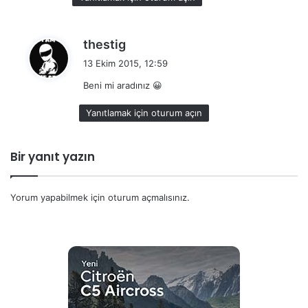
d
thestig
e
13 Ekim 2015, 12:59
d
Beni mi aradınız 😀
i
k
Yanıtlamak için oturum açın
i
:
Bir yanıt yazın
Yorum yapabilmek için
oturum açmalısınız
.