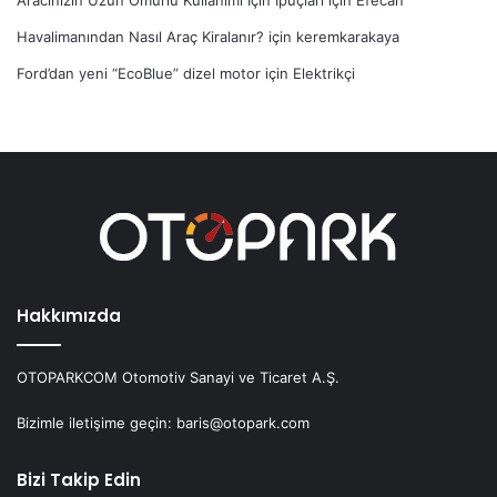
Havalimanından Nasıl Araç Kiralanır?
için
keremkarakaya
Ford’dan yeni “EcoBlue” dizel motor
için
Elektrikçi
Hakkımızda
OTOPARKCOM Otomotiv Sanayi ve Ticaret A.Ş.
Bizimle iletişime geçin: baris@otopark.com
Bizi Takip Edin