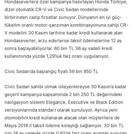
Hondaseverlere özel kampanya hazırlayan Honda Türkiye,
dizel otomatik CR-V ve Civic Sedan modellerinde
birbirinden cazip fırsatlar sunuyor. Dünyanın en iyi güç-
tüketim oranlı motor-şanzıman kombinasyonuna sahip CR-
V modelini 30 Kasım tarihine kadar kredi kullanarak alan
Hondaseverler, arzu ederlerse taksit ödemelerine 12 ay
sonra başlayabiliyorlar. 60 bin TL 36 ay vadeli kredi
kullanımında yüzde 1,29’luk faiz oranı uygulanıyor.
Civic Sedan’da başlangıç fiyatı 59 bin 950 TL
Civic Sedan sahibi olmak isteyenlereyse 30 Kasım’a kadar
geçerli kampanya kapsamında 2 bin 250 TL değerindeki
navigasyon sistemi Elegance, Executive ve Black Edition
versiyonlarında standart olarak sunuluyor. Ayrıca yeni
otomobilini kredi kullanarak alacak olan müşterilere de
Mayıs 2016 il taksit ödeme kolaylığı sağlanıyor. 30 bin TL
için 18 ay vadede yüzde 0,92’lik faiz oranı avantajı sunulan