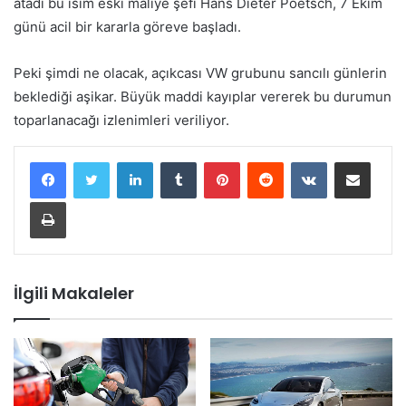
atadı bu isim eski maliye şefi Hans Dieter Poetsch, 7 Ekim
günü acil bir kararla göreve başladı.
Peki şimdi ne olacak, açıkcası VW grubunu sancılı günlerin
beklediği aşikar. Büyük maddi kayıplar vererek bu durumun
toparlanacağı izlenimleri veriliyor.
LinkedIn
Tumblr
Pinterest
Reddit
VKontakte
E-Posta ile paylaş
Yazdır
İlgili Makaleler