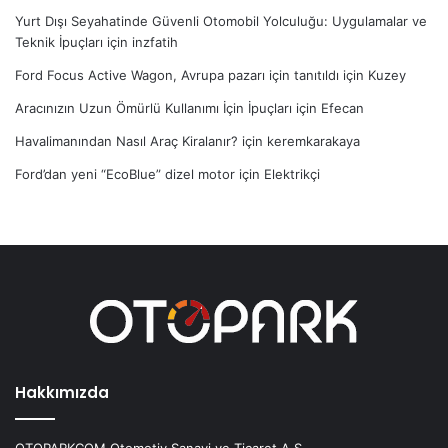
Yurt Dışı Seyahatinde Güvenli Otomobil Yolculuğu: Uygulamalar ve
Teknik İpuçları
için
inzfatih
Ford Focus Active Wagon, Avrupa pazarı için tanıtıldı
için
Kuzey
Aracınızın Uzun Ömürlü Kullanımı İçin İpuçları
için
Efecan
Havalimanından Nasıl Araç Kiralanır?
için
keremkarakaya
Ford’dan yeni “EcoBlue” dizel motor
için
Elektrikçi
Hakkımızda
OTOPARKCOM Otomotiv Sanayi ve Ticaret A.Ş.