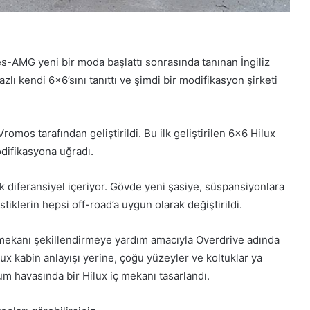
es-AMG yeni bir moda başlattı sonrasında tanınan İngiliz
ı kendi 6×6’sını tanıttı ve şimdi bir modifikasyon şirketi
omos tarafından geliştirildi. Bu ilk geliştirilen 6×6 Hilux
odifikasyona uğradı.
rak diferansiyel içeriyor. Gövde yeni şasiye, süspansiyonlara
tiklerin hepsi off-road’a uygun olarak değiştirildi.
 mekanı şekillendirmeye yardım amacıyla Overdrive adında
Hilux kabin anlayışı yerine, çoğu yüzeyler ve koltuklar ya
um havasında bir Hilux iç mekanı tasarlandı.