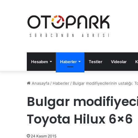
Hesabım
Haberler
Testler
Videolar
K
Anasayfa
/
Haberler
/
Bulgar modifiyecilerinin ustalığı: 
Bulgar modifiyecil
Toyota Hilux 6×6
24 Kasım 2015