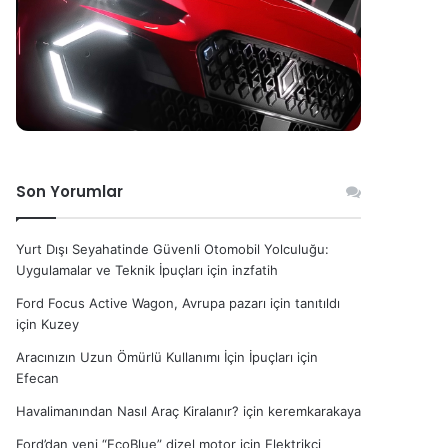
Son Yorumlar
Yurt Dışı Seyahatinde Güvenli Otomobil Yolculuğu:
Uygulamalar ve Teknik İpuçları
için
inzfatih
Ford Focus Active Wagon, Avrupa pazarı için tanıtıldı
için
Kuzey
Aracınızın Uzun Ömürlü Kullanımı İçin İpuçları
için
Efecan
Havalimanından Nasıl Araç Kiralanır?
için
keremkarakaya
Ford’dan yeni “EcoBlue” dizel motor
için
Elektrikçi