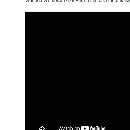
Videoda Vromos’un 6×6 Hilux’u için bazı modifikasyo