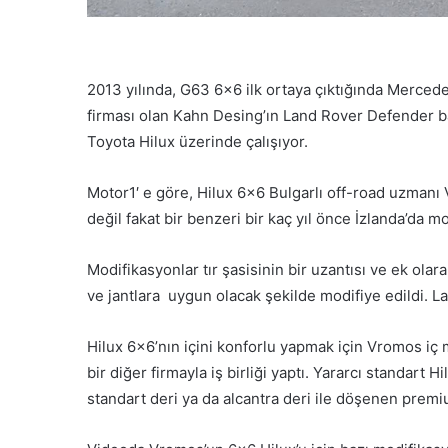
2013 yılında, G63 6×6 ilk ortaya çıktığında Merced
firması olan Kahn Desing’ın Land Rover Defender bazl
Toyota Hilux üzerinde çalışıyor.
Motor1′ e göre, Hilux 6×6 Bulgarlı off-road uzmanı Vr
değil fakat bir benzeri bir kaç yıl önce İzlanda’da m
Modifikasyonlar tır şasisinin bir uzantısı ve ek ola
ve jantlara uygun olacak şekilde modifiye edildi. Las
Hilux 6×6’nın içini konforlu yapmak için Vromos iç
bir diğer firmayla iş birliği yaptı. Yararcı standart 
standart deri ya da alcantra deri ile döşenen premi