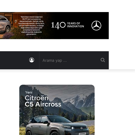
Kayıt
Arama
Ol
yap
...