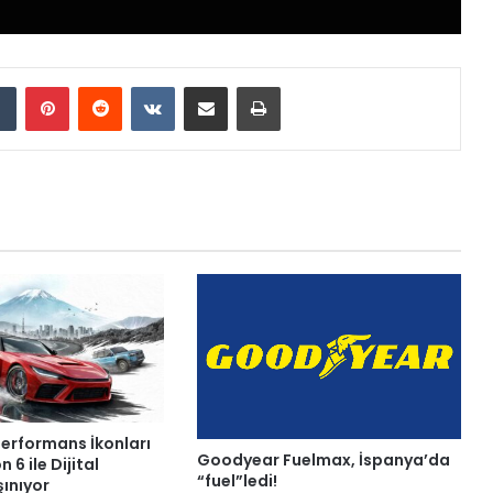
Tumblr
Pinterest
Reddit
VKontakte
E-Posta ile paylaş
Yazdır
Performans İkonları
Goodyear Fuelmax, İspanya’da
 6 ile Dijital
“fuel”ledi!
ınıyor