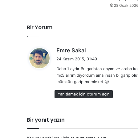
28 Ocak 202
Bir Yorum
d
Emre Sakal
e
24 Kasım 2015, 01:49
d
Daha 1 aydır Bulgaristan dayım ve araba 
i
mx5 alırım diyordum ama insan bi garip olu
k
mümkün garip memleket 🙂
i
:
Yanıtlamak için oturum açın
Bir yanıt yazın