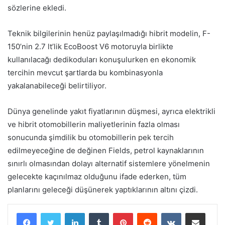
sözlerine ekledi.
Teknik bilgilerinin henüz paylaşılmadığı hibrit modelin, F-
150’nin 2.7 lt’lik EcoBoost V6 motoruyla birlikte
kullanılacağı dedikoduları konuşulurken en ekonomik
tercihin mevcut şartlarda bu kombinasyonla
yakalanabileceği belirtiliyor.
Dünya genelinde yakıt fiyatlarının düşmesi, ayrıca elektrikli
ve hibrit otomobillerin maliyetlerinin fazla olması
sonucunda şimdilik bu otomobillerin pek tercih
edilmeyeceğine de değinen Fields, petrol kaynaklarının
sınırlı olmasından dolayı alternatif sistemlere yönelmenin
gelecekte kaçınılmaz olduğunu ifade ederken, tüm
planlarını geleceği düşünerek yaptıklarının altını çizdi.
LinkedIn
Tumblr
Pinterest
Reddit
VKontakte
E-Posta ile paylaş