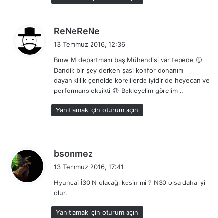
d
ReNeReNe
e
13 Temmuz 2016, 12:36
d
Bmw M departmanı baş Mühendisi var tepede 🙂
i
Dandik bir şey derken şasi konfor donanım
k
dayanıklılık genelde korelilerde iyidir de heyecan ve
i
performans eksikti 😉 Bekleyelim görelim ..
:
Yanıtlamak için oturum açın
d
bsonmez
e
13 Temmuz 2016, 17:41
d
Hyundai İ30 N olacağı kesin mi ? N30 olsa daha iyi
i
olur.
k
i
Yanıtlamak için oturum açın