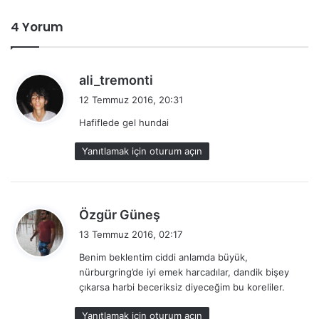
4 Yorum
d
ali_tremonti
e
12 Temmuz 2016, 20:31
d
Hafiflede gel hundai
i
k
Yanıtlamak için oturum açın
i
:
d
Özgür Güneş
e
13 Temmuz 2016, 02:17
d
Benim beklentim ciddi anlamda büyük,
i
nürburgring’de iyi emek harcadılar, dandik bişey
k
çıkarsa harbi beceriksiz diyeceğim bu koreliler.
i
:
Yanıtlamak için oturum açın