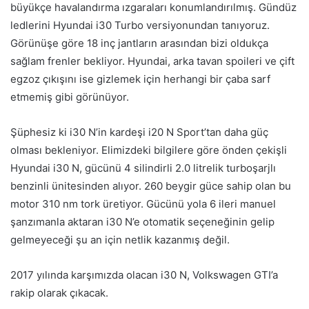
büyükçe havalandırma ızgaraları konumlandırılmış. Gündüz
ledlerini Hyundai i30 Turbo versiyonundan tanıyoruz.
Görünüşe göre 18 inç jantların arasından bizi oldukça
sağlam frenler bekliyor. Hyundai, arka tavan spoileri ve çift
egzoz çıkışını ise gizlemek için herhangi bir çaba sarf
etmemiş gibi görünüyor.
Şüphesiz ki i30 N’in kardeşi i20 N Sport’tan daha güç
olması bekleniyor. Elimizdeki bilgilere göre önden çekişli
Hyundai i30 N, gücünü 4 silindirli 2.0 litrelik turboşarjlı
benzinli ünitesinden alıyor. 260 beygir güce sahip olan bu
motor 310 nm tork üretiyor. Gücünü yola 6 ileri manuel
şanzımanla aktaran i30 N’e otomatik seçeneğinin gelip
gelmeyeceği şu an için netlik kazanmış değil.
2017 yılında karşımızda olacan i30 N, Volkswagen GTI’a
rakip olarak çıkacak.