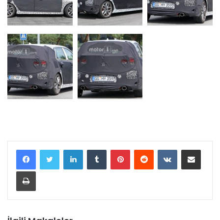
LinkedIn
Tumblr
Pinterest
Reddit
VKontakte
E-Posta ile paylaş
Yazdır