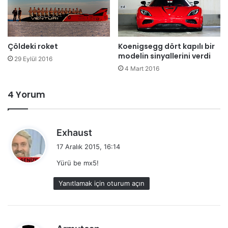
Çöldeki roket
Koenigsegg dört kapılı bir
modelin sinyallerini verdi
29 Eylül 2016
4 Mart 2016
4 Yorum
d
Exhaust
e
17 Aralık 2015, 16:14
d
Yürü be mx5!
i
k
Yanıtlamak için oturum açın
i
:
d