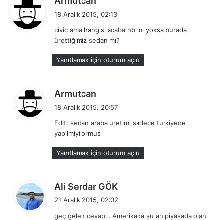
Armutcan
e
18 Aralık 2015, 02:13
d
civic ama hangisi acaba hb mi yoksa burada
i
ürettiğimiz sedan mı?
k
i
Yanıtlamak için oturum açın
:
d
Armutcan
e
18 Aralık 2015, 20:57
d
Edit: sedan araba uretimi sadece turkiyede
i
yapilmiyilormus
k
i
Yanıtlamak için oturum açın
:
d
Ali Serdar GÖK
e
21 Aralık 2015, 02:02
d
geç gelen cevap… Amerikada şu an piyasada olan
i