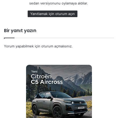
sedan versiyonunu oylamaya aldılar.
k
i
Yanıtlamak için oturum açın
:
Bir yanıt yazın
Yorum yapabilmek için
oturum açmalısınız
.