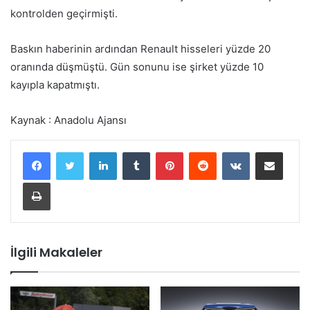
kontrolden geçirmişti.
Baskın haberinin ardından Renault hisseleri yüzde 20
oranında düşmüştü. Gün sonunu ise şirket yüzde 10
kayıpla kapatmıştı.
Kaynak : Anadolu Ajansı
LinkedIn
Tumblr
Pinterest
Reddit
VKontakte
E-Posta ile paylaş
Yazdır
İlgili Makaleler