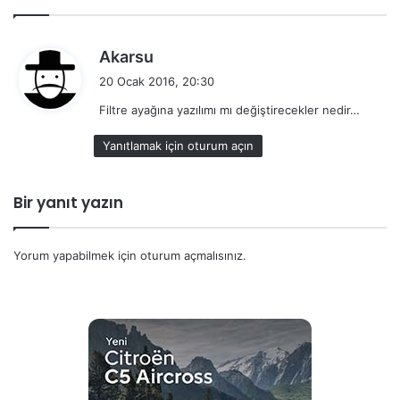
d
Akarsu
e
20 Ocak 2016, 20:30
d
Filtre ayağına yazılımı mı değiştirecekler nedir…
i
k
Yanıtlamak için oturum açın
i
:
Bir yanıt yazın
Yorum yapabilmek için
oturum açmalısınız
.