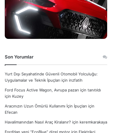
Son Yorumlar
Yurt Dışı Seyahatinde Güvenli Otomobil Yolculuğu:
Uygulamalar ve Teknik İpuçları
için
inzfatih
Ford Focus Active Wagon, Avrupa pazarı için tanıtıldı
için
Kuzey
Aracınızın Uzun Ömürlü Kullanımı İçin İpuçları
için
Efecan
Havalimanından Nasıl Araç Kiralanır?
için
keremkarakaya
Ford’dan yeni “EcoBlue” dizel motor
için
Elektrikçi