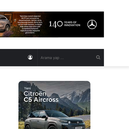
Kayıt
Arama
Ol
yap
...