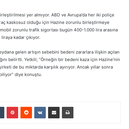
irleştirilmesi yer almıyor. ABD ve Avrupa’da her iki poliçe
 araç kaskosuz olduğu için Hazine zorunlu birleştirmeye
mobil zorunlu trafik sigortası bugün 400-1.000 lira arasına
liraya kadar çıkıyor.
eydana gelen artışın sebebini bedeni zararlara ilişkin açılan
ı belirtti. Yetkili; “Örneğin bir bedeni kaza için Hazine’nin
şirketi de bu miktarda karşılık ayırıyor. Ancak yıllar sonra
iliyor” diye konuştu.
Tumblr
Pinterest
Reddit
VKontakte
E-Posta ile paylaş
Yazdır