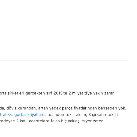
a şirketleri gerçekten sırf 2015’te 2 milyat tl’ye yakın zarar
.
ar da, döviz kurundan, artan yedek parça fiyatlarından bahseden yok.
afik-sigortasi-fiyatlari
sitesinden teklif aldım, 8 şirketin teklifi
edeyse 2 katı. acentelere falan hiç yaklaşılmıyor zaten