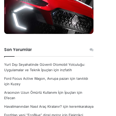
Son Yorumlar
Yurt Dışı Seyahatinde Güvenli Otomobil Yolculuğu:
Uygulamalar ve Teknik İpuçları
için
inzfatih
Ford Focus Active Wagon, Avrupa pazarı için tanıtıldı
için
Kuzey
Aracınızın Uzun Ömürlü Kullanımı İçin İpuçları
için
Efecan
Havalimanından Nasıl Araç Kiralanır?
için
keremkarakaya
Ford’dan yeni “EcoBlue” dizel motor
için
Elektrikçi