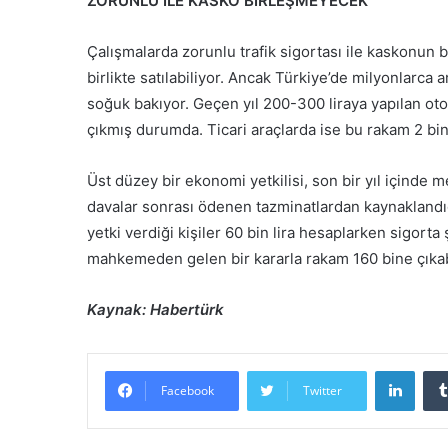
ZORUNLU İLE KASKO BİRLEŞMEYECEK
Çalışmalarda zorunlu trafik sigortası ile kaskonun b
birlikte satılabiliyor. Ancak Türkiye’de milyonlarca
soğuk bakıyor. Geçen yıl 200-300 liraya yapılan oto
çıkmış durumda. Ticari araçlarda ise bu rakam 2 bin 
Üst düzey bir ekonomi yetkilisi, son bir yıl içinde m
davalar sonrası ödenen tazminatlardan kaynaklandığın
yetki verdiği kişiler 60 bin lira hesaplarken sigorta 
mahkemeden gelen bir kararla rakam 160 bine çıkab
Kaynak: Habertürk
LinkedIn
Facebook
Twitter