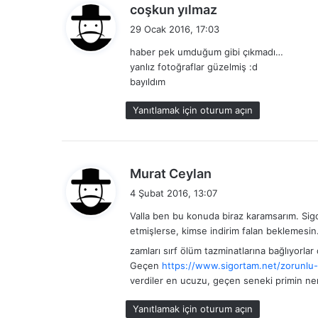
d
coşkun yılmaz
e
29 Ocak 2016, 17:03
d
haber pek umduğum gibi çıkmadı…
i
yanlız fotoğraflar güzelmiş :d
k
bayıldım
i
:
Yanıtlamak için oturum açın
d
Murat Ceylan
e
4 Şubat 2016, 13:07
d
Valla ben bu konuda biraz karamsarım. Sigort
i
etmişlerse, kimse indirim falan beklemesin
k
zamları sırf ölüm tazminatlarına bağlıyorl
i
Geçen
https://www.sigortam.net/zorunlu-tr
:
verdiler en ucuzu, geçen seneki primin ner
Yanıtlamak için oturum açın