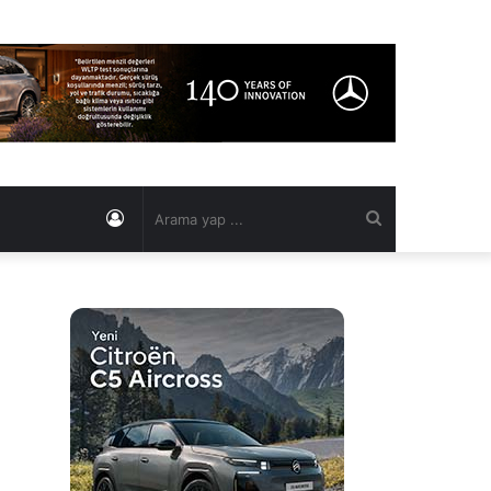
Kayıt
Arama
Ol
yap
...