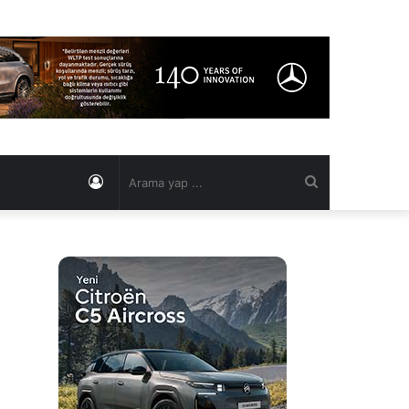
Kayıt
Arama
Ol
yap
...