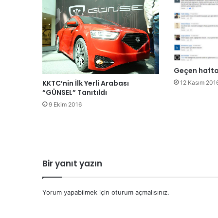
Geçen haftanı
KKTC’nin İlk Yerli Arabası
12 Kasım 201
“GÜNSEL” Tanıtıldı
9 Ekim 2016
Bir yanıt yazın
Yorum yapabilmek için
oturum açmalısınız
.