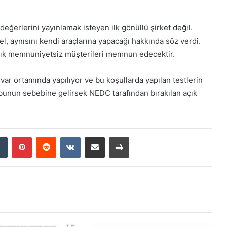
eğerlerini yayınlamak isteyen ilk gönüllü şirket değil.
, aynısını kendi araçlarına yapacağı hakkında söz verdi.
lık memnuniyetsiz müşterileri memnun edecektir.
uvar ortamında yapılıyor ve bu koşullarda yapılan testlerin
bunun sebebine gelirsek NEDC tarafından bırakılan açık
Tumblr
Pinterest
Reddit
VKontakte
E-Posta ile paylaş
Yazdır