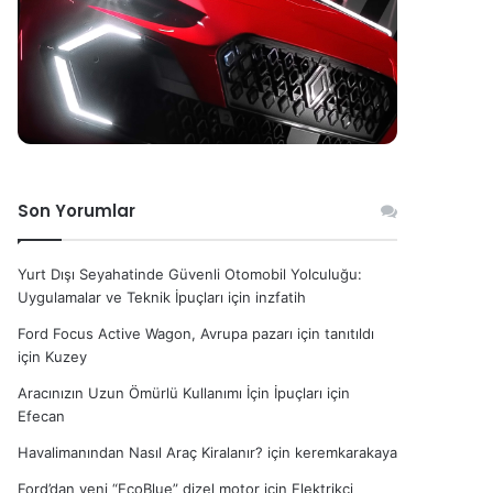
Son Yorumlar
Yurt Dışı Seyahatinde Güvenli Otomobil Yolculuğu:
Uygulamalar ve Teknik İpuçları
için
inzfatih
Ford Focus Active Wagon, Avrupa pazarı için tanıtıldı
için
Kuzey
Aracınızın Uzun Ömürlü Kullanımı İçin İpuçları
için
Efecan
Havalimanından Nasıl Araç Kiralanır?
için
keremkarakaya
Ford’dan yeni “EcoBlue” dizel motor
için
Elektrikçi