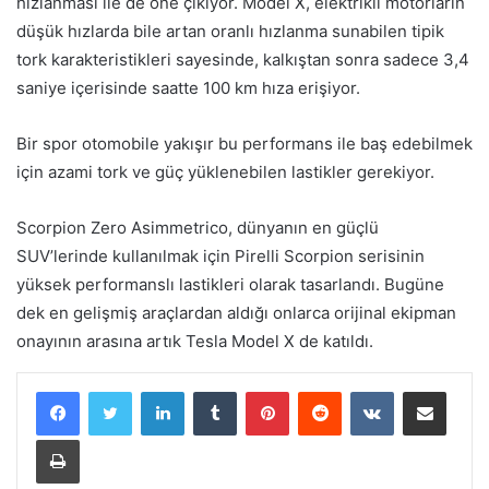
hızlanması ile de öne çıkıyor. Model X, elektrikli motorların
düşük hızlarda bile artan oranlı hızlanma sunabilen tipik
tork karakteristikleri sayesinde, kalkıştan sonra sadece 3,4
saniye içerisinde saatte 100 km hıza erişiyor.
Bir spor otomobile yakışır bu performans ile baş edebilmek
için azami tork ve güç yüklenebilen lastikler gerekiyor.
Scorpion Zero Asimmetrico, dünyanın en güçlü
SUV’lerinde kullanılmak için Pirelli Scorpion serisinin
yüksek performanslı lastikleri olarak tasarlandı. Bugüne
dek en gelişmiş araçlardan aldığı onlarca orijinal ekipman
onayının arasına artık Tesla Model X de katıldı.
LinkedIn
Tumblr
Pinterest
Reddit
VKontakte
E-Posta ile paylaş
Yazdır