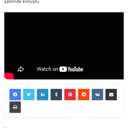
şeklinde konuştu.
LinkedIn
Tumblr
Pinterest
Reddit
VKontakte
E-Posta ile paylaş
Yazdır