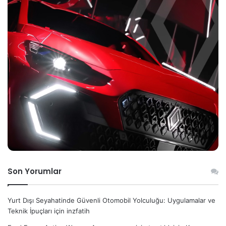
Son Yorumlar
Yurt Dışı Seyahatinde Güvenli Otomobil Yolculuğu: Uygulamalar ve
Teknik İpuçları
için
inzfatih