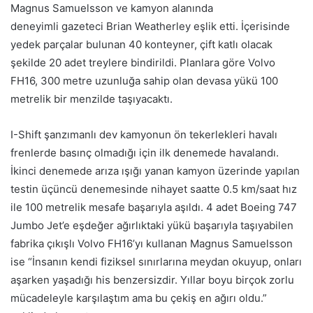
Magnus Samuelsson ve kamyon alanında
deneyimli gazeteci Brian Weatherley eşlik etti. İçerisinde
yedek parçalar bulunan 40 konteyner, çift katlı olacak
şekilde 20 adet treylere bindirildi. Planlara göre Volvo
FH16, 300 metre uzunluğa sahip olan devasa yükü 100
metrelik bir menzilde taşıyacaktı.
I-Shift şanzımanlı dev kamyonun ön tekerlekleri havalı
frenlerde basınç olmadığı için ilk denemede havalandı.
İkinci denemede arıza ışığı yanan kamyon üzerinde yapılan
testin üçüncü denemesinde nihayet saatte 0.5 km/saat hız
ile 100 metrelik mesafe başarıyla aşıldı. 4 adet Boeing 747
Jumbo Jet’e eşdeğer ağırlıktaki yükü başarıyla taşıyabilen
fabrika çıkışlı Volvo FH16’yı kullanan Magnus Samuelsson
ise “İnsanın kendi fiziksel sınırlarına meydan okuyup, onları
aşarken yaşadığı his benzersizdir. Yıllar boyu birçok zorlu
mücadeleyle karşılaştım ama bu çekiş en ağırı oldu.”