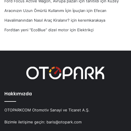
Ford Focus Active Wagon, Avrupa pazarı için tanıtıldı
için
Kuzey
Aracınızın Uzun Ömürlü Kullanımı İçin İpuçları
için
Efecan
Havalimanından Nasıl Araç Kiralanır?
için
keremkarakaya
Ford’dan yeni “EcoBlue” dizel motor
için
Elektrikçi
Hakkımızda
OTOPARKCOM Otomotiv Sanayi ve Ticaret A.Ş.
Bizimle iletişime geçin: baris@otopark.com