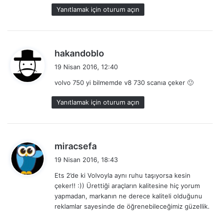
k
Yanıtlamak için oturum açın
i
:
d
hakandoblo
e
19 Nisan 2016, 12:40
d
volvo 750 yi bilmemde v8 730 scanıa çeker 🙂
i
k
Yanıtlamak için oturum açın
i
:
d
miracsefa
e
19 Nisan 2016, 18:43
d
Ets 2’de ki Volvoyla aynı ruhu taşıyorsa kesin
i
çeker!! :)) Ürettiği araçların kalitesine hiç yorum
k
yapmadan, markanın ne derece kaliteli olduğunu
i
reklamlar sayesinde de öğrenebileceğimiz güzellik.
: