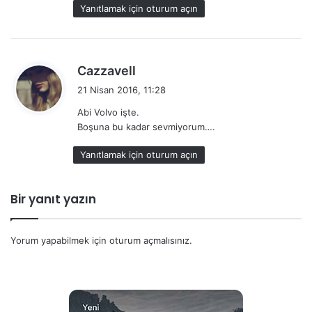
Yanıtlamak için oturum açın
d
Cazzavell
e
21 Nisan 2016, 11:28
d
Abi Volvo işte.
i
Boşuna bu kadar sevmiyorum….
k
i
Yanıtlamak için oturum açın
:
Bir yanıt yazın
Yorum yapabilmek için
oturum açmalısınız
.