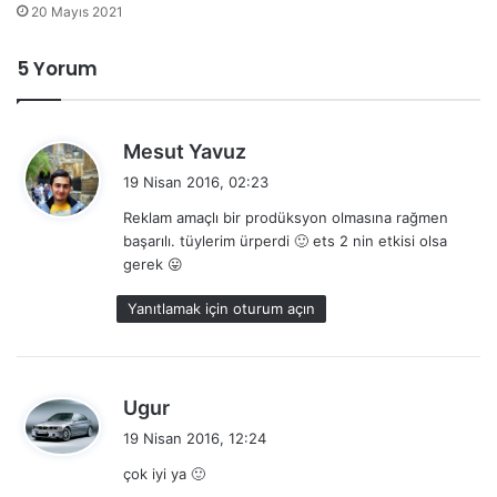
20 Mayıs 2021
5 Yorum
d
Mesut Yavuz
e
19 Nisan 2016, 02:23
d
Reklam amaçlı bir prodüksyon olmasına rağmen
i
başarılı. tüylerim ürperdi 🙂 ets 2 nin etkisi olsa
k
gerek 😛
i
:
Yanıtlamak için oturum açın
d
Ugur
e
19 Nisan 2016, 12:24
d
çok iyi ya 🙂
i