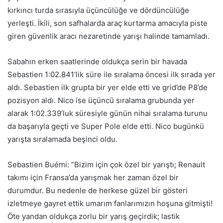
kırkıncı turda sırasıyla üçüncülüğe ve dördüncülüğe
yerleşti. İkili, son safhalarda araç kurtarma amacıyla piste
giren güvenlik aracı nezaretinde yarışı halinde tamamladı.
Sabahın erken saatlerinde oldukça serin bir havada
Sebastien 1:02.841’lik süre ile sıralama öncesi ilk sırada yer
aldı. Sebastien ilk grupta bir yer elde etti ve grid’de P8’de
pozisyon aldı. Nico ise üçüncü sıralama grubunda yer
alarak 1:02.339’luk süresiyle günün nihai sıralama turunu
da başarıyla geçti ve Super Pole elde etti. Nico bugünkü
yarışta sıralamada beşinci oldu.
Sebastien Buémi: “Bizim için çok özel bir yarıştı; Renault
takımı için Fransa’da yarışmak her zaman özel bir
durumdur. Bu nedenle de herkese güzel bir gösteri
izletmeye gayret ettik umarım fanlarımızın hoşuna gitmişti!
Öte yandan oldukça zorlu bir yarış geçirdik; lastik