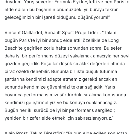
duydum. Yarış severler Formula E’yi keşfetti ve ben Paris’te
elde edilen bu başarının önümüzdeki yıl buraya tekrar
geleceğimizin bir işareti olduğunu düşünüyorum!”
Vincent Gaillardot, Renault Sport Proje Lideri: “Takım
bugün Paris’te iyi bir sonuç elde etti; özellikle de Long
Beach’te geçirilen zorlu hafta sonundan sonra. Bu sefer
daha iyi bir performans düzeyi yakalamak amacıyla her şeyi
gözden geçirdik. Koşullar düşük sıcaklık değerleri altında
biraz özeldi denebilir. Bununla birlikte düşük tutunma
şartlarına kendimizi adapte etmemiz gerekti ancak en
sonunda kendimize güvenimizi tekrar sağladık. Yarış
boyunca performansımızı sürdürdük; sıralama konusunda
kendimizi geliştirmeliyiz ve bu konuya odaklanacağız.
Bugün her iki sürücü de iyi bir performans sergiledi;
yeniden bir zafer elde etmek için sabırsızlanıyoruz.”
Alain Prost, Takım Direktörü: “Bugün elde edilen sonuçtan