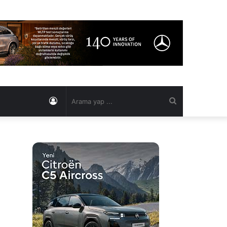
Kayıt
Arama
Ol
yap
...