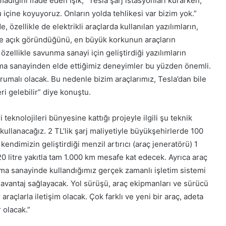
adığını ifade eden Işık, “Tesla şarj istasyonları kurarken,
 içine koyuyoruz. Onların yolda tehlikesi var bizim yok.”
özellikle de elektrikli araçlarda kullanılan yazılımların,
re açık göründüğünü, en büyük korkunun araçların
zellikle savunma sanayi için geliştirdiği yazılımların
nma sanayinden elde ettiğimiz deneyimler bu yüzden önemli.
rumalı olacak. Bu nedenle bizim araçlarımız, Tesla’dan bile
eri gelebilir” diye konuştu.
i teknolojileri bünyesine kattığı projeyle ilgili şu teknik
i kullanacağız. 2 TL’lik şarj maliyetiyle büyükşehirlerde 100
endimizin geliştirdiği menzil artırıcı (araç jeneratörü) 1
20 litre yakıtla tam 1.000 km mesafe kat edecek. Ayrıca araç
a sanayinde kullandığımız gerçek zamanlı işletim sistemi
 avantaj sağlayacak. Yol sürüşü, araç ekipmanları ve sürücü
raçlarla iletişim olacak. Çok farklı ve yeni bir araç, adeta
 olacak.”