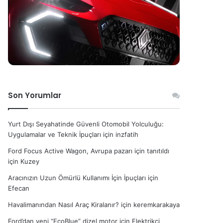
Son Yorumlar
Yurt Dışı Seyahatinde Güvenli Otomobil Yolculuğu:
Uygulamalar ve Teknik İpuçları
için
inzfatih
Ford Focus Active Wagon, Avrupa pazarı için tanıtıldı
için
Kuzey
Aracınızın Uzun Ömürlü Kullanımı İçin İpuçları
için
Efecan
Havalimanından Nasıl Araç Kiralanır?
için
keremkarakaya
Ford’dan yeni “EcoBlue” dizel motor
için
Elektrikçi