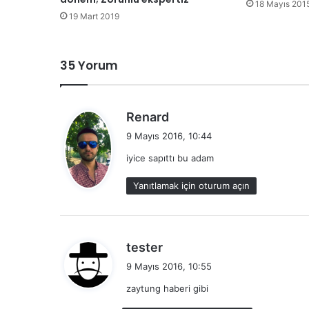
18 Mayıs 201
19 Mart 2019
35 Yorum
d
Renard
e
9 Mayıs 2016, 10:44
d
iyice sapıttı bu adam
i
k
Yanıtlamak için oturum açın
i
:
d
tester
e
9 Mayıs 2016, 10:55
d
zaytung haberi gibi
i
k