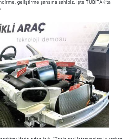
endirme, geliştirme şansına sahibiz. İşte TÜBİTAK’ta
”