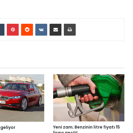
Tumblr
Pinterest
Reddit
VKontakte
E-Posta ile paylaş
Yazdır
Yeni zam; Benzinin litre fiyatı 15
 geliyor
lirayı geçti!