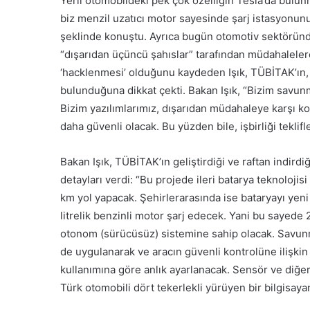
Yerli otomobildeki pek çok özelliğin Tesla’da bulunm
biz menzil uzatıcı motor sayesinde şarj istasyonunu
şeklinde konuştu. Ayrıca bugün otomotiv sektöründe, 
“dışarıdan üçüncü şahıslar” tarafından müdahalele
‘hacklenmesi’ olduğunu kaydeden Işık, TÜBİTAK’ın, ö
bulunduğuna dikkat çekti. Bakan Işık, “Bizim savu
Bizim yazılımlarımız, dışarıdan müdahaleye karşı ko
daha güvenli olacak. Bu yüzden bile, işbirliği teklifl
Bakan Işık, TÜBİTAK’ın geliştirdiği ve raftan indirdiğ
detayları verdi: “Bu projede ileri batarya teknolojis
km yol yapacak. Şehirlerarasında ise bataryayı yeni k
litrelik benzinli motor şarj edecek. Yani bu sayede 
otonom (sürücüsüz) sistemine sahip olacak. Savunm
de uygulanarak ve aracın güvenli kontrolüne ilişkin
kullanımına göre anlık ayarlanacak. Sensör ve diğer a
Türk otomobili dört tekerlekli yürüyen bir bilgisayar