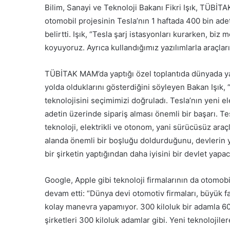
Bilim, Sanayi ve Teknoloji Bakanı Fikri Işık, TÜBİTAK’l
otomobil projesinin Tesla’nın 1 haftada 400 bin adet
belirtti. Işık, “Tesla şarj istasyonları kurarken, bi
koyuyoruz. Ayrıca kullandığımız yazılımlarla araçlar
TÜBİTAK MAM’da yaptığı özel toplantıda dünyada ya
yolda olduklarını gösterdiğini söyleyen Bakan Işık,
teknolojisini seçimimizi doğruladı. Tesla’nın yeni e
adetin üzerinde sipariş alması önemli bir başarı. Te
teknoloji, elektrikli ve otonom, yani sürücüsüz araç
alanda önemli bir boşluğu doldurduğunu, devlerin ya
bir şirketin yaptığından daha iyisini bir devlet yap
Google, Apple gibi teknoloji firmalarının da otomobi
devam etti: “Dünya devi otomotiv firmaları, büyük f
kolay manevra yapamıyor. 300 kiloluk bir adamla 60 
şirketleri 300 kiloluk adamlar gibi. Yeni teknolojiler