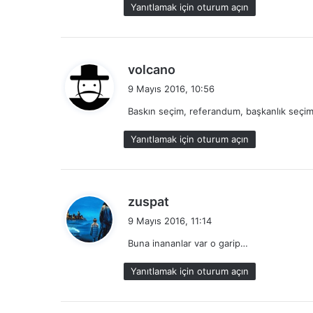
Yanıtlamak için oturum açın
i
:
d
volcano
e
9 Mayıs 2016, 10:56
d
Baskın seçim, referandum, başkanlık seçim
i
k
Yanıtlamak için oturum açın
i
:
d
zuspat
e
9 Mayıs 2016, 11:14
d
Buna inananlar var o garip…
i
k
Yanıtlamak için oturum açın
i
: