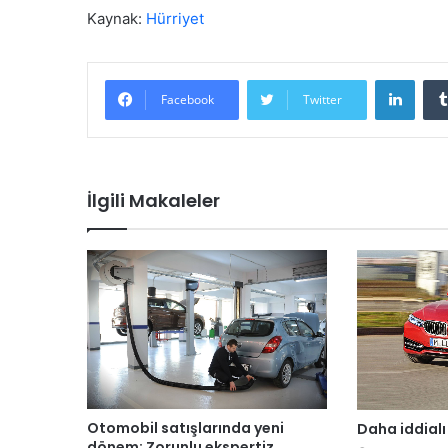
Kaynak:
Hürriyet
LinkedIn
Facebook
Twitter
İlgili Makaleler
Otomobil satışlarında yeni
Daha iddialı
dönem; Zorunlu ekspertiz