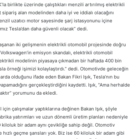
a birlikte üzerinde çalıştıkları menzili artırılmış elektrikli
 sipariş alan modelinden daha iyi ve iddialı olacağını
z menzil uzatıcı motor sayesinde şarj istasyonunu içine
ımız Tesla’dan daha güvenli olacak” dedi.
şanan iki gelişmenin elektrikli otomobil projesinde doğru
 “Volkswagen’in emisyon skandalı, elektrikli otomobil
lektrikli modelinin piyasaya çıkmadan bir haftada 400 bin
sla örneği işimizi kolaylaştırdı.” dedi. Otomotivde geleceğin
larda olduğunu ifade eden Bakan Fikri Işık, Tesla’nın bu
pamadığını gerçekleştirdiğini kaydetti. Işık­, “Ama herhalde
acaktır” yorumunu da ekledi.
l için çalışmalar yaptıklarına değinen Bakan Işık, şöyle
abrika yatırımları ve uzun dönemli üretim planları nedeniyle
kiloluk bir adam aynı çevikliğe sahip değil. Otomotiv
e hızlı geçme şansları yok. Biz ise 60 kiloluk bir adam gibi