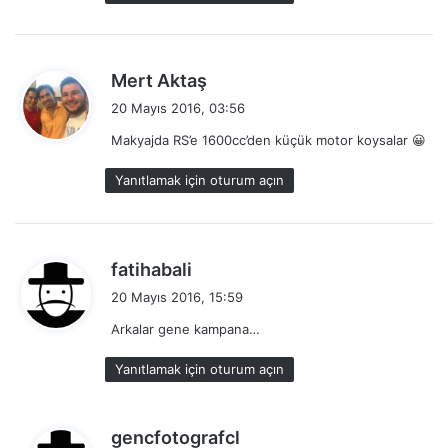
d
Mert Aktaş
e
20 Mayıs 2016, 03:56
d
Makyajda RS’e 1600cc’den küçük motor koysalar 😀
i
k
Yanıtlamak için oturum açın
i
:
d
fatihabali
e
20 Mayıs 2016, 15:59
d
Arkalar gene kampana…
i
k
Yanıtlamak için oturum açın
i
:
d
gencfotografcl