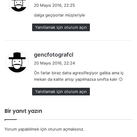
e
20 Mayıs 2016, 22:25
d
dalga geçiyorlar müşteriyle
i
k
Yanıtlamak için oturum açın
i
:
d
gencfotografcl
e
20 Mayıs 2016, 22:24
d
Ön farlar biraz daha agresifleşiyor galiba ama iç
i
mekan da kalite artışı yapılmazsa sınıfta kalır 🙂
k
i
Yanıtlamak için oturum açın
:
Bir yanıt yazın
Yorum yapabilmek için
oturum açmalısınız
.