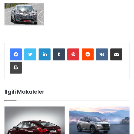
LinkedIn
Tumblr
Pinterest
Reddit
VKontakte
E-Posta ile paylaş
Yazdır
İlgili Makaleler