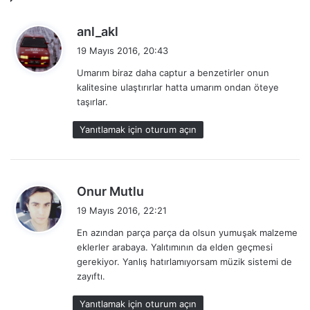
d
anl_akl
e
19 Mayıs 2016, 20:43
d
Umarım biraz daha captur a benzetirler onun
i
kalitesine ulaştırırlar hatta umarım ondan öteye
k
taşırlar.
i
:
Yanıtlamak için oturum açın
d
Onur Mutlu
e
19 Mayıs 2016, 22:21
d
En azından parça parça da olsun yumuşak malzeme
i
eklerler arabaya. Yalıtımının da elden geçmesi
k
gerekiyor. Yanlış hatırlamıyorsam müzik sistemi de
i
zayıftı.
:
Yanıtlamak için oturum açın