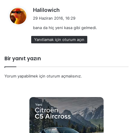
d
Halilowich
e
29 Haziran 2016, 16:29
d
bana da hiç yeni kasa gibi gelmedi.
i
k
Yanıtlamak için oturum açın
i
:
Bir yanıt yazın
Yorum yapabilmek için
oturum açmalısınız
.