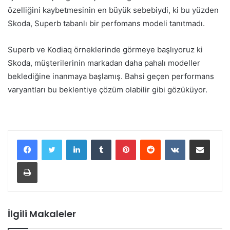
özelliğini kaybetmesinin en büyük sebebiydi, ki bu yüzden
Skoda, Superb tabanlı bir perfomans modeli tanıtmadı.
Superb ve Kodiaq örneklerinde görmeye başlıyoruz ki
Skoda, müşterilerinin markadan daha pahalı modeller
beklediğine inanmaya başlamış. Bahsi geçen performans
varyantları bu beklentiye çözüm olabilir gibi gözüküyor.
LinkedIn
Tumblr
Pinterest
Reddit
VKontakte
E-Posta ile paylaş
Yazdır
İlgili Makaleler