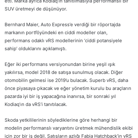
etti. Marka ayrıca Kodiaq’ın tanıtılmasıyla performanslı bir
SUV üretmeyi de düşünüyor.
Bernhard Maier, Auto Express’e verdiği bir
röportajda
markanın portföyündeki en ciddi modeller olan,
performans odaklı vRS modellerinin ‘ciddi potansiyele
sahip’ olduklarını açıklamıştı.
Eğer iki performans versiyonundan birine yeşil ışık
yakılırsa, model 2018 de satışa sunulmuş olacak. Diğer
otomobilin gelmesi ise 2019’u bulacak. Superb vRS, daha
önce piyasaya çıkacak ve eğer yönetim kurulu bu araçların
pazarda iyi bir iş yapacağına inanırsa, bir sonraki yıl
Kodiaq’ın da vRS’i tanıtılacak.
Skoda yetkililerinin söylediklerine göre herhangi bir
modelin performanslı varyantını üretmek mühendislik ekibi
için zor bir iş değil. Satışların azlığı Fabia Hatchback’in vRS