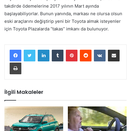
takdirde ödemelerine 2017 yılının Mart ayında
başlayabiliyorlar. Bunun yanında, markası ne olursa olsun
eski araçlarını değiştirip yeni bir Toyota almak isteyenler
için Toyota Plazalarda “takas” imkanı da bulunuyor.
LinkedIn
Tumblr
Pinterest
Reddit
VKontakte
E-Posta ile paylaş
Yazdır
İlgili Makaleler