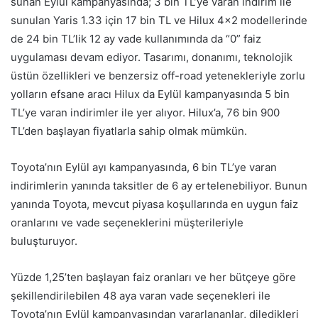
sunan Eylül kampanyasında; 3 bin TL’ye varan indirim ile
sunulan Yaris 1.33 için 17 bin TL ve Hilux 4×2 modellerinde
de 24 bin TL’lik 12 ay vade kullanımında da “0” faiz
uygulaması devam ediyor. Tasarımı, donanımı, teknolojik
üstün özellikleri ve benzersiz off-road yetenekleriyle zorlu
yolların efsane aracı Hilux da Eylül kampanyasında 5 bin
TL’ye varan indirimler ile yer alıyor. Hilux’a, 76 bin 900
TL’den başlayan fiyatlarla sahip olmak mümkün.
Toyota’nın Eylül ayı kampanyasında, 6 bin TL’ye varan
indirimlerin yanında taksitler de 6 ay ertelenebiliyor. Bunun
yanında Toyota, mevcut piyasa koşullarında en uygun faiz
oranlarını ve vade seçeneklerini müşterileriyle
buluşturuyor.
Yüzde 1,25’ten başlayan faiz oranları ve her bütçeye göre
şekillendirilebilen 48 aya varan vade seçenekleri ile
Toyota’nın Eylül kampanyasından yararlananlar, diledikleri