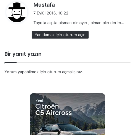
d
Mustafa
e
7 Eylül 2016, 10:22
d
Toyota alıpta pişman olmayın , alman alın derim…
i
k
Yanıtlamak için oturum açın
i
:
Bir yanıt yazın
Yorum yapabilmek için
oturum açmalısınız
.