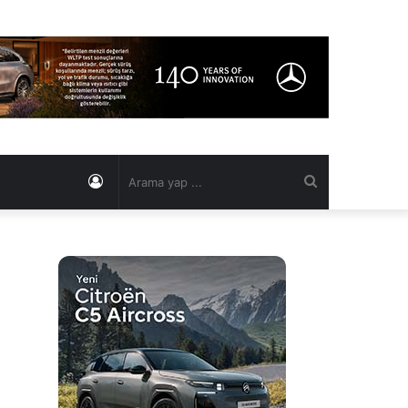
Kayıt
Arama
Ol
yap
...