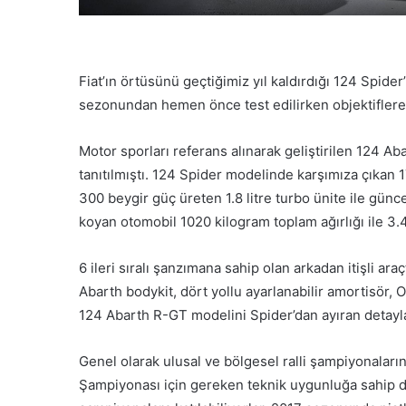
Fiat’ın örtüsünü geçtiğimiz yıl kaldırdığı 124 Spider
sezonundan hemen önce test edilirken objektiflere 
Motor sporları referans alınarak geliştirilen 124 A
tanıtılmıştı. 124 Spider modelinde karşımıza çıkan 
300 beygir güç üreten 1.8 litre turbo ünite ile günce
koyan otomobil 1020 kilogram toplam ağırlığı ile 3.4
6 ileri sıralı şanzımana sahip olan arkadan itişli ara
Abarth bodykit, dört yollu ayarlanabilir amortisör, OZ
124 Abarth R-GT modelini Spider’dan ayıran detayla
Genel olarak ulusal ve bölgesel ralli şampiyonaları
Şampiyonası için gereken teknik uygunluğa sahip d