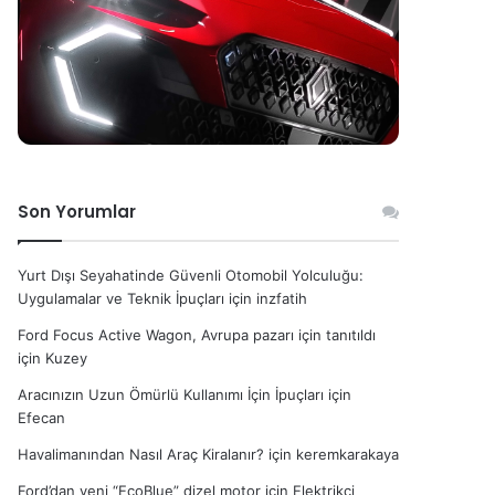
Son Yorumlar
Yurt Dışı Seyahatinde Güvenli Otomobil Yolculuğu:
Uygulamalar ve Teknik İpuçları
için
inzfatih
Ford Focus Active Wagon, Avrupa pazarı için tanıtıldı
için
Kuzey
Aracınızın Uzun Ömürlü Kullanımı İçin İpuçları
için
Efecan
Havalimanından Nasıl Araç Kiralanır?
için
keremkarakaya
Ford’dan yeni “EcoBlue” dizel motor
için
Elektrikçi