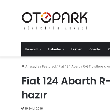
Hesabım
Haberler
Testler
Videolar
K
Anasayfa
/
Featured
/
Fiat 124 Abarth R-GT pistlere çık
Fiat 124 Abarth R
hazır
19 Eylül 2016