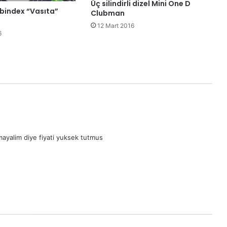
Üç silindirli dizel Mini One D
hibindex “Vasıta”
Clubman
12 Mart 2016
6
ayalim diye fiyati yuksek tutmus