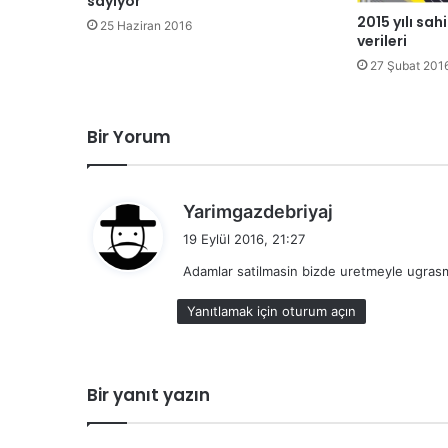
sayıyor
2015 yılı sa
25 Haziran 2016
verileri
27 Şubat 201
Bir Yorum
d
Yarimgazdebriyaj
e
19 Eylül 2016, 21:27
d
Adamlar satilmasin bizde uretmeyle ugrasm
i
k
Yanıtlamak için oturum açın
i
:
Bir yanıt yazın