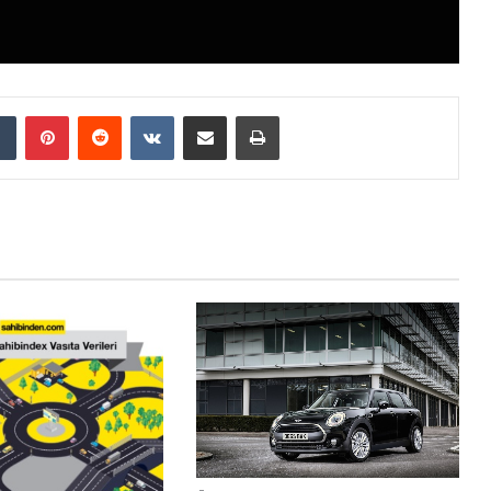
Tumblr
Pinterest
Reddit
VKontakte
E-Posta ile paylaş
Yazdır