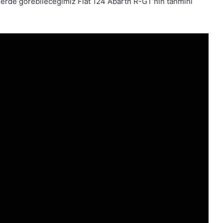
tlerde görebileceğimiz Fiat 124 Abarth R-GT’nin tahmini