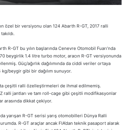
’ın özel bir versiyonu olan 124 Abarth R-GT, 2017 ralli
takıldı.
barth R-GT bu yılın başlarında Cenevre Otomobil Fuarı’nda
170 beygirlik 1.4 litre turbo motor, aracın R-GT versiyonunda
llenmiş. Güç/ağırlık dağılımında da ciddi veriler ortaya
 kg/beygir gibi bir dağılım sunuyor.
çta çeşitli ralli özelleştirmeleri de ihmal edilmemiş.
 ralli jantları ve tam roll-cage gibi çeşitli modifikasyonlar
r arasında dikkat çekiyor.
nda yarışan R-GT serisi yarış otomobilleri Dünya Ralli
urumda. R-GT araçlar ancak FIA’dan teknik pasaport alarak