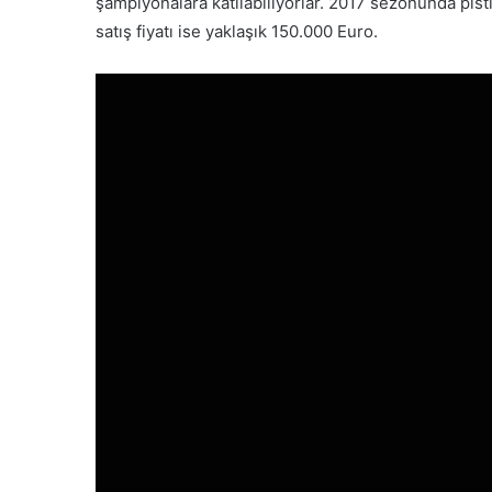
şampiyonalara katılabiliyorlar. 2017 sezonunda pis
satış fiyatı ise yaklaşık 150.000 Euro.