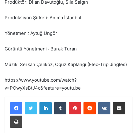
Prodüktör: Dilan Davutoğlu, Sıla Salgın
Prodüksiyon Şirketi: Anima İstanbul
Yönetmen : Aytuğ Üngör
Görüntü Yönetmeni : Burak Turan
Müzik: Serkan Çeliköz, Oğuz Kaplangı (Elec-Trip Jingles)
https://www.youtube.com/watch?
v=POwyXsBtJ4c&feature=youtu.be
LinkedIn
Tumblr
Pinterest
Reddit
VKontakte
E-Posta ile paylaş
Yazdır