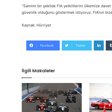
“Samimi bir şekilde FIA yetkililerini ülkemize davet
güvenlik olduğunu göstermek istiyoruz. FIA’nın biz
Kaynak: Hürriyet
LinkedIn
Facebook
Twitter
İlgili Makaleler