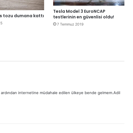
Tesla Model 3 EuroNCAP
 tozu dumana kattı
testlerinin en güvenlisi oldu!
15
7 Temmuz 2019
 ardından internetine müdahale edilen ülkeye bende gelmem.Adil