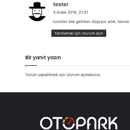
d
tester
e
3 Aralık 2016, 21:37
d
turistler bile gelirken düşüyor artık. benc
i
k
Yanıtlamak için oturum açın
i
:
Bir yanıt yazın
Yorum yapabilmek için
oturum açmalısınız
.