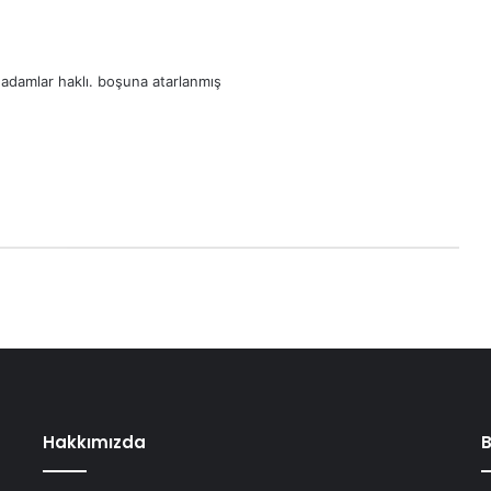
e adamlar haklı. boşuna atarlanmış
Hakkımızda
B