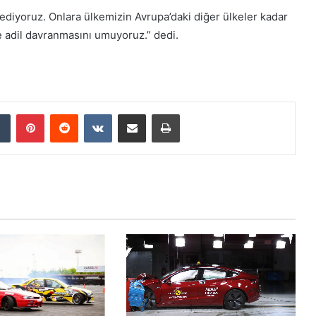
 ediyoruz. Onlara ülkemizin Avrupa’daki diğer ülkeler kadar
e adil davranmasını umuyoruz.” dedi.
Tumblr
Pinterest
Reddit
VKontakte
E-Posta ile paylaş
Yazdır