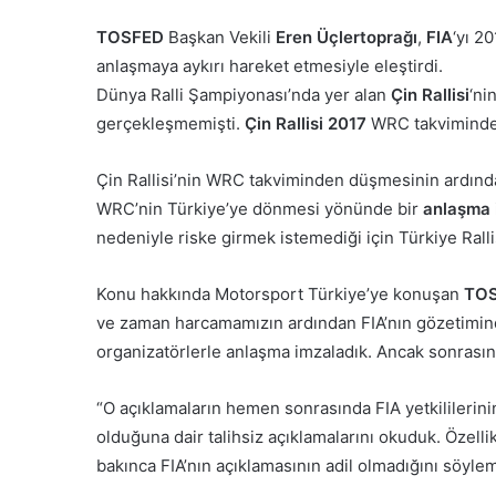
TOSFED
Başkan Vekili
Eren Üçlertoprağı
,
FIA
‘yı 2
anlaşmaya aykırı hareket etmesiyle eleştirdi.
Dünya Ralli Şampiyonası’nda yer alan
Çin Rallisi
‘ni
gerçekleşmemişti.
Çin Rallisi 2017
WRC takvimind
Çin Rallisi’nin WRC takviminden düşmesinin ardında
WRC’nin Türkiye’ye dönmesi yönünde bir
anlaşma 
nedeniyle riske girmek istemediği için Türkiye Ralli
Konu hakkında Motorsport Türkiye’ye konuşan
TOS
ve zaman harcamamızın ardından FIA’nın gözetimin
organizatörlerle anlaşma imzaladık. Ancak sonrasın
“O açıklamaların hemen sonrasında FIA yetkililerinin
olduğuna dair talihsiz açıklamalarını okuduk. Özell
bakınca FIA’nın açıklamasının adil olmadığını söyle