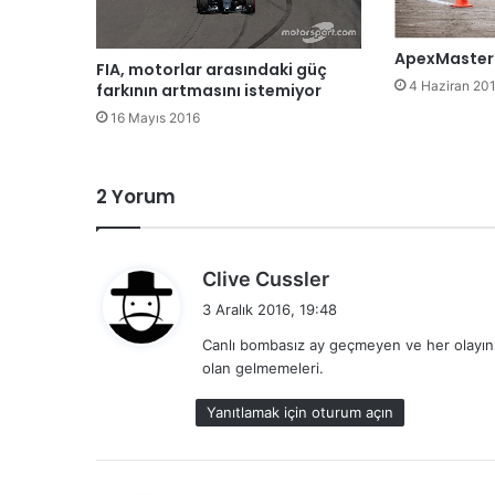
ApexMasters
FIA, motorlar arasındaki güç
4 Haziran 20
farkının artmasını istemiyor
16 Mayıs 2016
2 Yorum
d
Clive Cussler
e
3 Aralık 2016, 19:48
d
Canlı bombasız ay geçmeyen ve her olayın
i
olan gelmemeleri.
k
i
Yanıtlamak için oturum açın
: