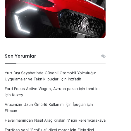
Son Yorumlar
Yurt Dışı Seyahatinde Güvenli Otomobil Yolculuğu:
Uygulamalar ve Teknik İpuçları
için
inzfatih
Ford Focus Active Wagon, Avrupa pazarı için tanıtıldı
için
Kuzey
Aracınızın Uzun Ömürlü Kullanımı İçin İpuçları
için
Efecan
Havalimanından Nasıl Araç Kiralanır?
için
keremkarakaya
Ford’dan yeni “EcoBlue” dizel motor
için
Elektrikçi