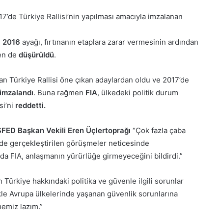
017’de Türkiye Rallisi’nin yapılması amacıyla imzalanan
n
2016
ayağı, fırtınanın etaplara zarar vermesinin ardından
en de
düşürüldü
.
n Türkiye Rallisi öne çıkan adaylardan oldu ve 2017’de
imzalandı
. Buna rağmen
FIA
, ülkedeki politik durum
si’ni
reddetti.
FED Başkan Vekili Eren Üçlertoprağı
“Çok fazla çaba
de gerçekleştirilen görüşmeler neticesinde
da FIA, anlaşmanın yürürlüğe girmeyeceğini bildirdi.”
 Türkiye hakkındaki politika ve güvenle ilgili sorunlar
ikle Avrupa ülkelerinde yaşanan güvenlik sorunlarına
memiz lazım.”