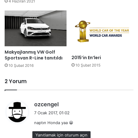
4 Haziran 2021
Makyajlanmış VW Golf
2015’in En’leri
Sportsvan R-Line tanıtıldı
10 Şubat 2015
10 Şubat 2016
2 Yorum
d
ozcengel
e
7 Ocak 2017, 01:02
d
naptın Honda yaa 😀
i
k
Yanıtlamak için oturum açın