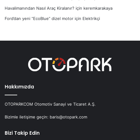
Havalimanından Nasıl Araç Kiralanır?
için
keremkarakaya
Ford’dan yeni “EcoBlue” dizel motor
için
Elektrikçi
Hakkımızda
OTOPARKCOM Otomotiv Sanayi ve Ticaret A.Ş.
Bizimle iletişime geçin: baris@otopark.com
Bizi Takip Edin