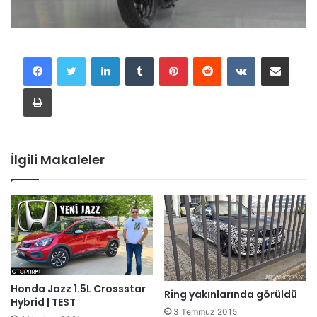
LinkedIn
Tumblr
Pinterest
Reddit
VKontakte
E-Posta ile paylaş
Yazdır
İlgili Makaleler
Honda Jazz 1.5L Crossstar
Ring yakınlarında görüldü
Hybrid | TEST
3 Temmuz 2015