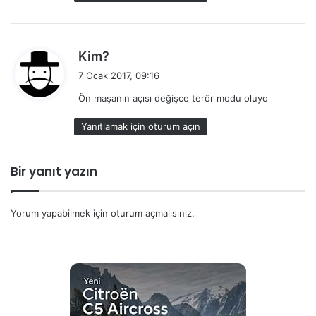
i
:
d
Kim?
e
7 Ocak 2017, 09:16
d
Ön maşanın açısı değişce terör modu oluyo
i
k
Yanıtlamak için oturum açın
i
:
Bir yanıt yazın
Yorum yapabilmek için
oturum açmalısınız
.