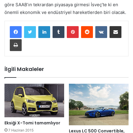
göre SAAB’ın tekrardan piyasaya girmesi İsveç’te ki en
önemli ekonomik ve endüstriyel hareketlerden biri olacak.
LinkedIn
Tumblr
Pinterest
Reddit
VKontakte
E-Posta ile paylaş
Yazdır
İlgili Makaleler
Eksiği X-Tomi tamamlıyor
Lexus LC 500 Convertible,
7 Haziran 2015