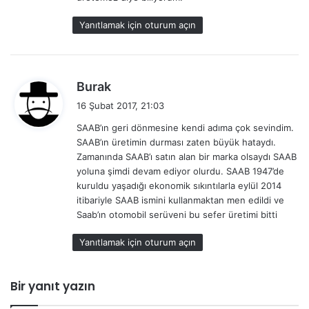
i
:
Yanıtlamak için oturum açın
d
Burak
e
16 Şubat 2017, 21:03
d
SAAB’ın geri dönmesine kendi adıma çok sevindim.
i
SAAB’ın üretimin durması zaten büyük hataydı.
k
Zamanında SAAB’ı satın alan bir marka olsaydı SAAB
i
yoluna şimdi devam ediyor olurdu. SAAB 1947’de
:
kuruldu yaşadığı ekonomik sıkıntılarla eylül 2014
itibariyle SAAB ismini kullanmaktan men edildi ve
Saab’ın otomobil serüveni bu sefer üretimi bitti
Yanıtlamak için oturum açın
Bir yanıt yazın