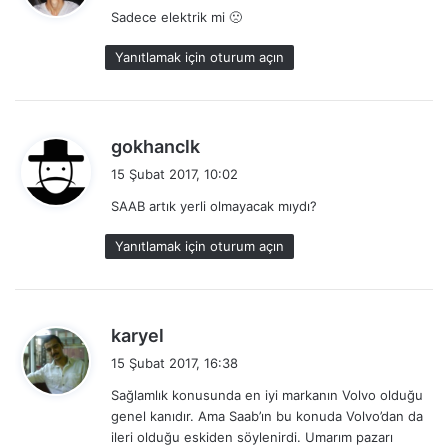
Sadece elektrik mi 🙁
i
k
Yanıtlamak için oturum açın
i
:
d
gokhanclk
e
15 Şubat 2017, 10:02
d
SAAB artık yerli olmayacak mıydı?
i
k
Yanıtlamak için oturum açın
i
:
d
karyel
e
15 Şubat 2017, 16:38
d
Sağlamlık konusunda en iyi markanın Volvo olduğu
i
genel kanıdır. Ama Saab’ın bu konuda Volvo’dan da
k
ileri olduğu eskiden söylenirdi. Umarım pazarı
i