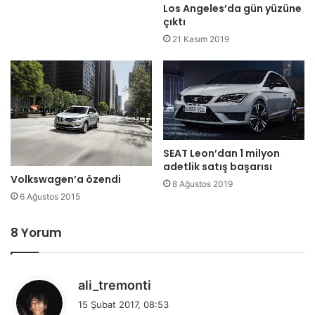
Los Angeles’da gün yüzüne
çıktı
21 Kasım 2019
SEAT Leon’dan 1 milyon
adetlik satış başarısı
Volkswagen’a özendi
8 Ağustos 2019
6 Ağustos 2015
8 Yorum
d
ali_tremonti
e
15 Şubat 2017, 08:53
d