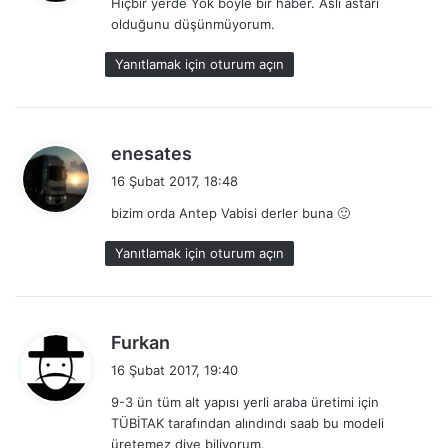
Hiçbir yerde Yok böyle bir haber. Aslı astarı
i
olduğunu düşünmüyorum.
k
i
Yanıtlamak için oturum açın
:
d
enesates
e
16 Şubat 2017, 18:48
d
bizim orda Antep Vabisi derler buna 🙂
i
k
Yanıtlamak için oturum açın
i
:
d
Furkan
e
16 Şubat 2017, 19:40
d
9-3 ün tüm alt yapısı yerli araba üretimi için
i
TÜBİTAK tarafından alındındı saab bu modeli
k
üretemez diye biliyorum.