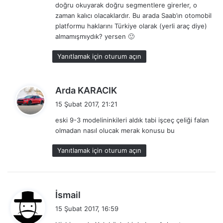
doğru okuyarak doğru segmentlere girerler, o
:
zaman kalıcı olacaklardır. Bu arada Saab’ın otomobil
platformu haklarını Türkiye olarak (yerli araç diye)
almamışmıydık? yersen 🙂
Yanıtlamak için oturum açın
d
Arda KARACIK
e
15 Şubat 2017, 21:21
d
eski 9-3 modelininkileri aldık tabi işceç çeliği falan
i
olmadan nasıl olucak merak konusu bu
k
i
Yanıtlamak için oturum açın
:
d
İsmail
e
15 Şubat 2017, 16:59
d