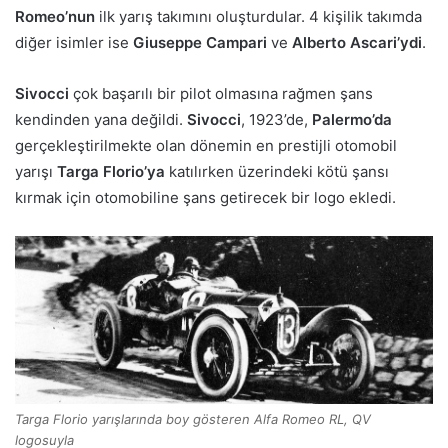
Romeo’nun
ilk yarış takımını oluşturdular. 4 kişilik takımda
diğer isimler ise
Giuseppe Campari
ve
Alberto Ascari’ydi
.
Sivocci
çok başarılı bir pilot olmasına rağmen şans
kendinden yana değildi.
Sivocci
, 1923’de,
Palermo’da
gerçekleştirilmekte olan dönemin en prestijli otomobil
yarışı
Targa Florio’ya
katılırken üzerindeki kötü şansı
kırmak için otomobiline şans getirecek bir logo ekledi.
Targa Florio yarışlarında boy gösteren Alfa Romeo RL, QV
logosuyla