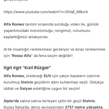
https://www.youtube.com/watch?v=0IVqE_M8orA
Alfa Romeo
tanıtım sırasında sunduğu video ile, günlük
yaşantımızdaki monotonluğu, rengimizi, ruhumuzu
kaybettiğimizi anlatıyordu.
Artık insanlığın renklenmesi gerekiyor ve biraz renklenmek
için “
Rosso Alfa
” da fena seçim değildir!
Ilgıt ılgıt “Kızıl Rüzgar”
Alfa Romeo,
üreteceği
SUV
için yalçın kayaların üzerine
kurulmuş
Stelvio
geçidinin adını kullanmayı seçti. Oldukça
iddialı ve
İtalyan
estetiğine uygun bir seçim!
Alpler’de
salına salına ilerleyen çetin bir geçit
Stelvio
.
Kuzey İtalya’da, deniz seviyesinden
2757 metre yüksekte
.