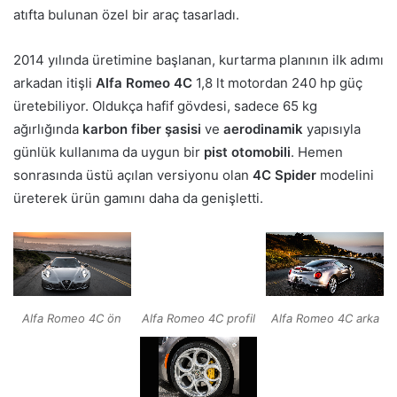
atıfta bulunan özel bir araç tasarladı.
2014 yılında üretimine başlanan, kurtarma planının ilk adımı
arkadan itişli
Alfa Romeo 4C
1,8 lt motordan 240 hp güç
üretebiliyor. Oldukça hafif gövdesi, sadece 65 kg
ağırlığında
karbon fiber şasisi
ve
aerodinamik
yapısıyla
günlük kullanıma da uygun bir
pist otomobili
. Hemen
sonrasında üstü açılan versiyonu olan
4C Spider
modelini
üreterek ürün gamını daha da genişletti.
Alfa Romeo 4C ön
Alfa Romeo 4C arka
Alfa Romeo 4C profil