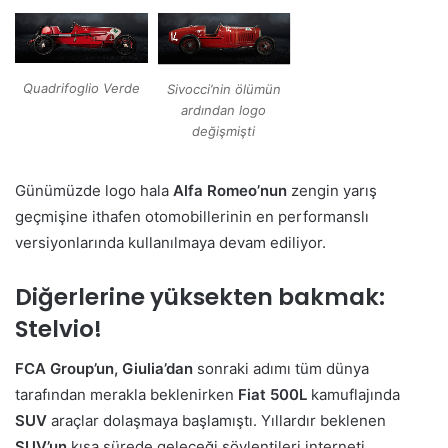
Quadrifoglio Verde
Sivocci’nin ölümün
ardından logo
değişmişti
Günümüzde logo hala
Alfa Romeo’nun
zengin yarış
geçmişine ithafen otomobillerinin en performanslı
versiyonlarında kullanılmaya devam ediliyor.
Diğerlerine yüksekten bakmak:
Stelvio!
FCA Group’un,
Giulia’dan
sonraki adımı tüm dünya
tarafından merakla beklenirken
Fiat 500L
kamuflajında
SUV
araçlar dolaşmaya başlamıştı. Yıllardır beklenen
SUV’un
kısa sürede geleceği söylentileri interneti