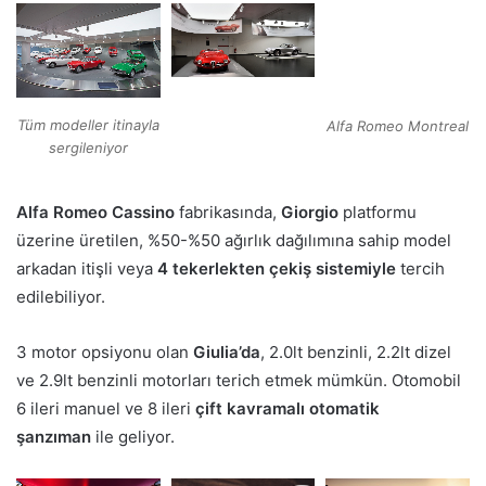
Tüm modeller itinayla
Alfa Romeo Montreal
sergileniyor
Alfa Romeo Cassino
fabrikasında,
Giorgio
platformu
üzerine üretilen, %50-%50 ağırlık dağılımına sahip model
arkadan itişli veya
4 tekerlekten çekiş sistemiyle
tercih
edilebiliyor.
3 motor opsiyonu olan
Giulia’da
, 2.0lt benzinli, 2.2lt dizel
ve 2.9lt benzinli motorları terich etmek mümkün. Otomobil
6 ileri manuel ve 8 ileri
çift kavramalı otomatik
şanzıman
ile geliyor.