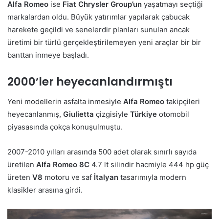
Alfa Romeo
ise
Fiat Chrysler Group’un
yaşatmayı seçtiği
markalardan oldu. Büyük yatırımlar yapılarak çabucak
harekete geçildi ve senelerdir planları sunulan ancak
üretimi bir türlü gerçekleştirilemeyen yeni araçlar bir bir
banttan inmeye başladı.
2000’ler heyecanlandırmıştı
Yeni modellerin asfalta inmesiyle
Alfa Romeo
takipçileri
heyecanlanmış,
Giulietta
çizgisiyle
Türkiye
otomobil
piyasasında çokça konuşulmuştu.
2007-2010 yılları arasında 500 adet olarak sınırlı sayıda
üretilen
Alfa Romeo 8C
4.7 lt silindir hacmiyle 444 hp güç
üreten
V8
motoru ve saf
İtalyan
tasarımıyla modern
klasikler arasına girdi.