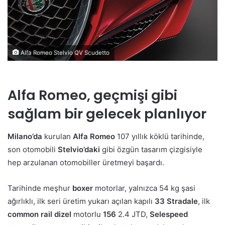
Alfa Romeo Stelvio QV Scudetto
Alfa Romeo, geçmişi gibi
sağlam bir gelecek planlıyor
Milano’da
kurulan
Alfa Romeo
107 yıllık köklü tarihinde,
son otomobili
Stelvio’daki
gibi özgün tasarım çizgisiyle
hep arzulanan otomobiller üretmeyi başardı.
Tarihinde meşhur
boxer
motorlar, yalnızca 54 kg şasi
ağırlıklı, ilk seri üretim yukarı açılan kapılı
33 Stradale
, ilk
common rail dizel
motorlu
156
2.4 JTD,
Selespeed