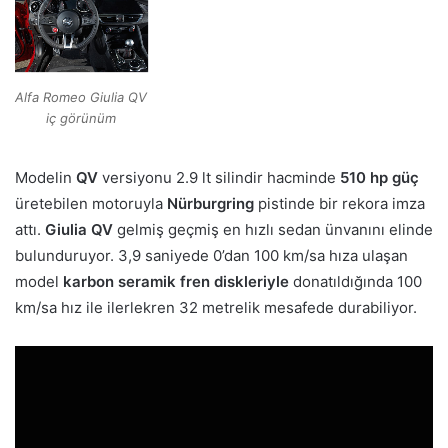
Alfa Romeo Giulia QV
iç görünüm
Modelin
QV
versiyonu 2.9 lt silindir hacminde
510 hp güç
üretebilen motoruyla
Nürburgring
pistinde bir rekora imza
attı.
Giulia QV
gelmiş geçmiş en hızlı sedan ünvanını elinde
bulunduruyor. 3,9 saniyede 0’dan 100 km/sa hıza ulaşan
model
karbon seramik fren diskleriyle
donatıldığında 100
km/sa hız ile ilerlekren 32 metrelik mesafede durabiliyor.