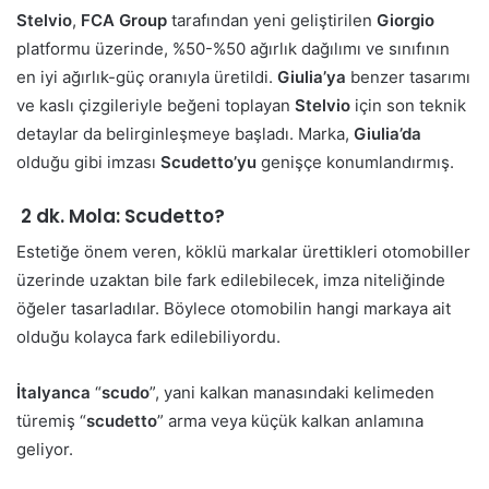
Stelvio
,
FCA Group
tarafından yeni geliştirilen
Giorgio
platformu üzerinde, %50-%50 ağırlık dağılımı ve sınıfının
en iyi ağırlık-güç oranıyla üretildi.
Giulia’ya
benzer tasarımı
ve kaslı çizgileriyle beğeni toplayan
Stelvio
için son teknik
detaylar da belirginleşmeye başladı. Marka,
Giulia’da
olduğu gibi imzası
Scudetto’yu
genişçe konumlandırmış.
2 dk. Mola: Scudetto?
Estetiğe önem veren, köklü markalar ürettikleri otomobiller
üzerinde uzaktan bile fark edilebilecek, imza niteliğinde
öğeler tasarladılar. Böylece otomobilin hangi markaya ait
olduğu kolayca fark edilebiliyordu.
İtalyanca
“
scudo
”, yani kalkan manasındaki kelimeden
türemiş “
scudetto
” arma veya küçük kalkan anlamına
geliyor.