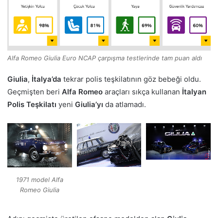
Alfa Romeo Giulia Euro NCAP çarpışma testlerinde tam puan aldı
Giulia
,
İtalya’da
tekrar polis teşkilatının göz bebeği oldu.
Geçmişten beri
Alfa Romeo
araçları sıkça kullanan
İtalyan
Polis Teşkilatı
yeni
Giulia’yı
da atlamadı.
1971 model Alfa
Romeo Giulia