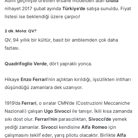
Adını geçmişte üretilen efsane modelden alan
Giulia
nihayet 2017 şubat ayında
Türkiye’de
satışa sunuldu. Fiyat
listesi ise beklendiği üzere çarpıcı!
2 dk. Mola: QV?
QV, 94 yıllık bir kültür, basit bir amblemden çok daha
fazlası.
Quadrifoglio Verde
, dört yapraklı yonca.
Hikaye
Enzo Ferrari
’nin açlıktan kırıldığı, işsizlikten intiharı
düşündüğü zamanlara dek uzanıyor.
1919’da
Ferrari
, o sıralar CMN’de (Costruzioni Meccaniche
Nazionali) çalışan
Ugo Sivocci
ile tanışır. İkili kısa zamanda
sıkı dost olur.
Ferrari’nin
parasızlıktan,
Sivocci’de
yemek
yediği zamanlar.
Sivocci
kendisine
Alfa Romeo
için
çalışmasını teklif eder, yarış pilotu olacaktır. Birlikte
Alfa