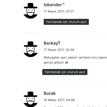
d
Iskender™
e
17 Mayıs 2017, 20:31
d
i
Yanıtlamak için oturum açın
k
i
:
d
BerkayT
e
17 Mayıs 2017, 20:58
d
Makyajdan spor paketi varmışta onu yapmışlar
i
geriye gidiyor 😀
k
i
Yanıtlamak için oturum açın
:
d
Burak
e
18 Mayıs 2017, 04:49
d