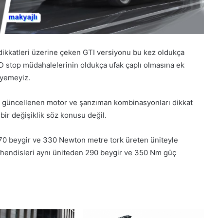
kkatleri üzerine çeken GTI versiyonu bu kez oldukça
ED stop müdahalelerinin oldukça ufak çaplı olmasına ek
leyemeyiz.
) güncellenen motor ve şanzıman kombinasyonları dikkat
ir değişiklik söz konusu değil.
 270 beygir ve 330 Newton metre tork üreten üniteyle
endisleri aynı üniteden 290 beygir ve 350 Nm güç