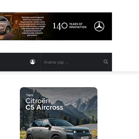
Kayıt
Arama
Ol
yap
...