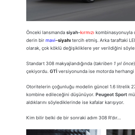
Önceki lansmanda
siyah-
kırmızı
kombinasyonuyla di
derin bir
mavi
–
siyahı
tercih etmiş. Arka taraftaki L
olarak, çok köklü değişikliklere yer verildiğini söy
Standart 308 makyajlandığında (
takriben 1 yıl önce
çekiyordu.
GTİ
versiyonunda ise motorda herhangi b
Otoritelerin çoğunluğu modelin güncel 1.6 litrelik
kombine edileceğini düşünüyor.
Peugeot Sport
müh
aldıklarını söylediklerinde ise kafalar karışıyor.
Kim bilir belki de bir sonraki adım 308 R’dır…