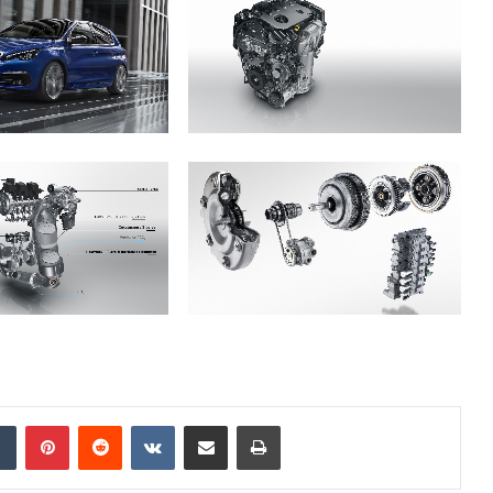
Tumblr
Pinterest
Reddit
VKontakte
E-Posta ile paylaş
Yazdır