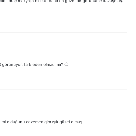
ildi, araç makyajla birlikte daha da güzel bir görünüme kavuşmuş.
8 görünüyor, fark eden olmadı mı? 🙂
nyal mi olduğunu cozemedigim ışık güzel olmuş