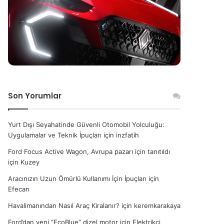
Son Yorumlar
Yurt Dışı Seyahatinde Güvenli Otomobil Yolculuğu:
Uygulamalar ve Teknik İpuçları
için
inzfatih
Ford Focus Active Wagon, Avrupa pazarı için tanıtıldı
için
Kuzey
Aracınızın Uzun Ömürlü Kullanımı İçin İpuçları
için
Efecan
Havalimanından Nasıl Araç Kiralanır?
için
keremkarakaya
Ford’dan yeni “EcoBlue” dizel motor
için
Elektrikçi