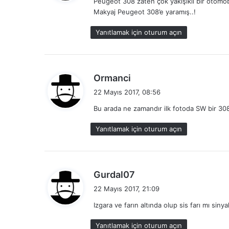
Peugeot 308 zaten çok yakışıklı bir otomob
i
Makyaj Peugeot 308’e yaramış..!
k
i
Yanıtlamak için oturum açın
:
d
Ormanci
e
22 Mayıs 2017, 08:56
d
Bu arada ne zamandır ilk fotoda SW bir 30
i
k
Yanıtlamak için oturum açın
i
:
d
Gurdal07
e
22 Mayıs 2017, 21:09
d
Izgara ve farın altında olup sis farı mı si
i
k
Yanıtlamak için oturum açın