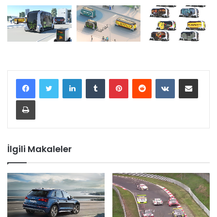
LinkedIn
Tumblr
Pinterest
Reddit
VKontakte
E-Posta ile paylaş
Yazdır
İlgili Makaleler