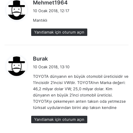
d
Mehmet1964
e
10 Ocak 2018, 12:17
d
Mantıklı
i
k
Yanıtlamak için oturum açın
i
:
d
Burak
e
10 Ocak 2018, 13:10
d
TOYOTA dünyanın en büyük otomobil üreticisidir ve
i
1’incisidir 2’incisi VW’dir. TOYOTA’nın Marka değeri:
k
46,2 milyar dolar VW; 25,0 milyar dolar. Kim
i
dünyanın en büyük 2’inci otomobil üreticisi.
:
TOYOTA’yı çekemeyen anten taksın oda yetmezse
türksat uydularından birini alıp taksın kendine
Yanıtlamak için oturum açın