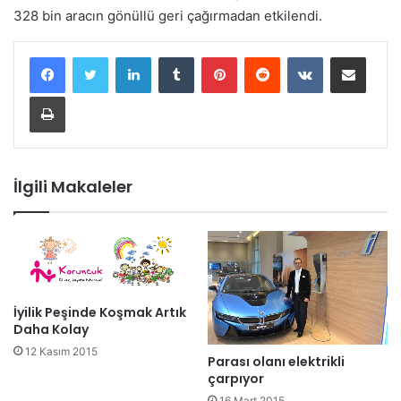
328 bin aracın gönüllü geri çağırmadan etkilendi.
LinkedIn
Tumblr
Pinterest
Reddit
VKontakte
E-Posta ile paylaş
Yazdır
İlgili Makaleler
İyilik Peşinde Koşmak Artık
Daha Kolay
12 Kasım 2015
Parası olanı elektrikli
çarpıyor
16 Mart 2015