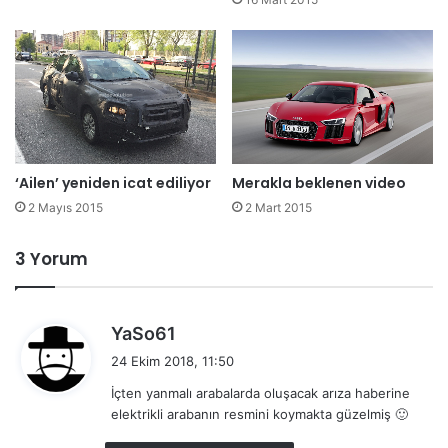
Merakla beklenen video
‘Ailen’ yeniden icat ediliyor
2 Mart 2015
2 Mayıs 2015
3 Yorum
d
YaSo61
e
24 Ekim 2018, 11:50
d
İçten yanmalı arabalarda oluşacak arıza haberine
i
elektrikli arabanın resmini koymakta güzelmiş 🙂
k
i