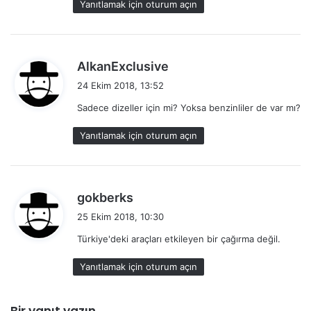
Yanıtlamak için oturum açın
:
d
AlkanExclusive
e
24 Ekim 2018, 13:52
d
Sadece dizeller için mi? Yoksa benzinliler de var mı?
i
k
Yanıtlamak için oturum açın
i
:
d
gokberks
e
25 Ekim 2018, 10:30
d
Türkiye'deki araçları etkileyen bir çağırma değil.
i
k
Yanıtlamak için oturum açın
i
: