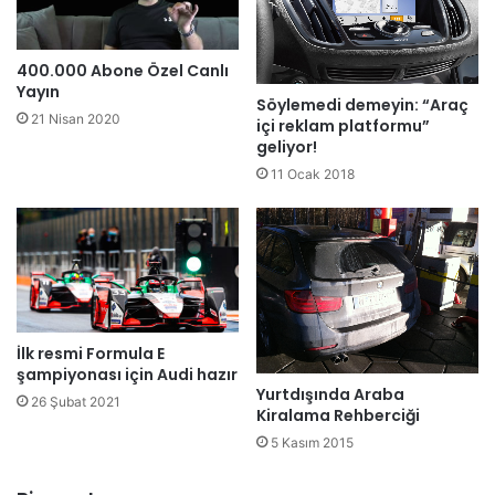
400.000 Abone Özel Canlı
Yayın
Söylemedi demeyin: “Araç
21 Nisan 2020
içi reklam platformu”
geliyor!
11 Ocak 2018
İlk resmi Formula E
şampiyonası için Audi hazır
Yurtdışında Araba
26 Şubat 2021
Kiralama Rehberciği
5 Kasım 2015