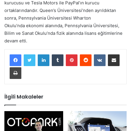
kurucusu ve Tesla Motors ile PayPal’ın kurucu
ortaklarındandır. Queen’s Üniversitesi’nden ayrıldıktan
sonra, Pennsylvania Üniversitesi Wharton
Okulu’nda ekonomi alanında, Pennsylvania Üniversitesi,
Bilim ve Sanat Okulu’nda fizik alanında lisans eğitimlerine
devam etti.
LinkedIn
Tumblr
Pinterest
Reddit
VKontakte
E-Posta ile paylaş
Yazdır
İlgili Makaleler