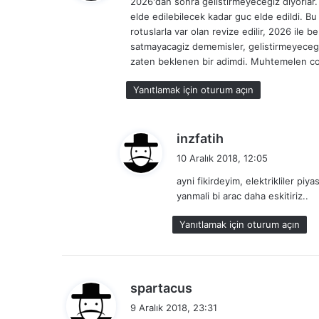
2026'dan sonra gelistirmeyecegiz diyorlar.
i
elde edilebilecek kadar guc elde edildi. Bu
k
rotuslarla var olan revize edilir, 2026 ile be
i
satmayacagiz dememisler, gelistirmeyecegiz
:
zaten beklenen bir adimdi. Muhtemelen cog
Yanıtlamak için oturum açın
d
inzfatih
e
10 Aralık 2018, 12:05
d
ayni fikirdeyim, elektrikliler pi
i
yanmali bi arac daha eskitiriz..
k
i
Yanıtlamak için oturum açın
:
d
spartacus
e
9 Aralık 2018, 23:31
d