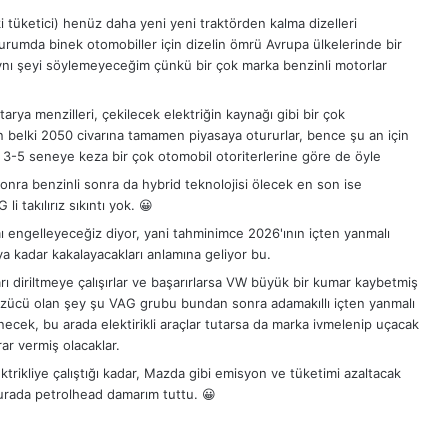
tüketici) henüz daha yeni yeni traktörden kalma dizelleri
durumda binek otomobiller için dizelin ömrü Avrupa ülkelerinde bir
 aynı şeyi söylemeyeceğim çünkü bir çok marka benzinli motorlar
arya menzilleri, çekilecek elektriğin kaynağı gibi bir çok
n belki 2050 civarına tamamen piyasaya otururlar, bence şu an için
ek 3-5 seneye keza bir çok otomobil otoriterlerine göre de öyle
sonra benzinli sonra da hybrid teknolojisi ölecek en son ise
li takılırız sıkıntı yok. 😀
ı engelleyeceğiz diyor, yani tahminimce 2026'ının içten yanmalı
 kadar kakalayacakları anlamına geliyor bu.
ları diriltmeye çalışırlar ve başarırlarsa VW büyük bir kumar kaybetmiş
üzücü olan şey şu VAG grubu bundan sonra adamakıllı içten yanmalı
ecek, bu arada elektirikli araçlar tutarsa da marka ivmelenip uçacak
ar vermiş olacaklar.
ikliye çalıştığı kadar, Mazda gibi emisyon ve tüketimi azaltacak
i burada petrolhead damarım tuttu. 😀