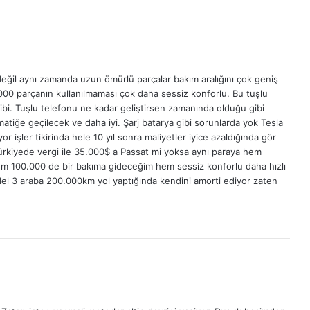
değil aynı zamanda uzun ömürlü parçalar bakım aralığını çok geniş
000 parçanın kullanılmaması çok daha sessiz konforlu. Bu tuşlu
ibi. Tuşlu telefonu ne kadar geliştirsen zamanında olduğu gibi
atiğe geçilecek ve daha iyi. Şarj batarya gibi sorunlarda yok Tesla
or işler tikirinda hele 10 yıl sonra maliyetler iyice azaldığında gör
ürkiyede vergi ile 35.000$ a Passat mi yoksa aynı paraya hem
em 100.000 de bir bakıma gideceğim hem sessiz konforlu daha hızlı
el 3 araba 200.000km yol yaptığında kendini amorti ediyor zaten