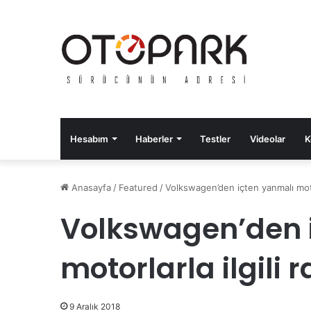
Hesabım
Haberler
Testler
Videolar
K
Anasayfa
/
Featured
/
Volkswagen’den içten yanmalı motorl
Volkswagen’den 
motorlarla ilgili 
9 Aralık 2018