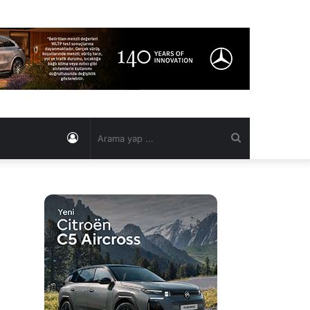
Kayıt
Arama
Ol
yap
...