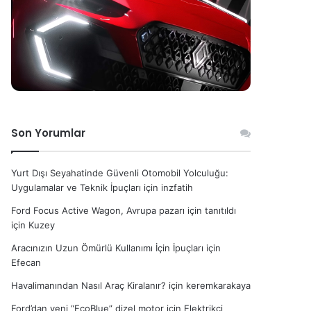
Son Yorumlar
Yurt Dışı Seyahatinde Güvenli Otomobil Yolculuğu:
Uygulamalar ve Teknik İpuçları
için
inzfatih
Ford Focus Active Wagon, Avrupa pazarı için tanıtıldı
için
Kuzey
Aracınızın Uzun Ömürlü Kullanımı İçin İpuçları
için
Efecan
Havalimanından Nasıl Araç Kiralanır?
için
keremkarakaya
Ford’dan yeni “EcoBlue” dizel motor
için
Elektrikçi