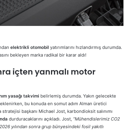
ından
elektrikli otomobil
yatırımlarını hızlandırmış durumda.
sını bekleyen marka radikal bir karar aldı!
ra içten yanmalı motor
nım yasağı takvimi
belirlemiş durumda. Yakın gelecekte
beklenirken, bu konuda en somut adım Alman üretici
tratejisi başkanı Michael Jost, karbondioksit salınımı
ında
durduracaklarını açıkladı. Jost,
“Mühendislerimiz CO2
026 yılından sonra grup bünyesindeki fosil yakıtlı