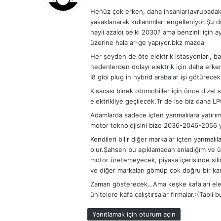
d
Henüz çok erken, daha insanlar(avrupadaki 
i
yasaklanarak kullanımları engelleniyor.Şu 
k
hayli azaldı belki 2030? ama benzinli için
i
üzerine hala ar-ge yapıyor.bkz mazda
:
Her şeyden de öte elektrik istasyonları, bat
nedenlerden dolayı elektrik için daha erke
İ8 gibi plug in hybrid arabalar işi götürec
Kısacası binek otomobiller için önce dizel 
elektrikliye geçilecek.Tr de ise biz daha LPG 
Adamlarda sadece içten yanmalılara yatırım
motor teknolojisini bize 2036-2046-2056 ya
Kendileri bilir diğer markalar içten yanmalı
olur.Şahsen bu açıklamadan anladığım ve 
motor üretemeyecek, piyasa içerisinde silin
ve diğer markaları gömüp çok doğru bir kar
Zaman gösterecek…Ama keşke kafaları elektr
ünitelere kafa çalıştırsalar firmalar.:(Tabi
Yanıtlamak için oturum açın