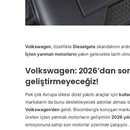
Volkswagen
, özelllikle
Dieselgate
skandalının ard
İçten yanmalı motorların
yakın gelecekte tarih olma
Volkswagen: 2026’dan son
geliştirmeyeceğiz!
Pek çok Avrupa ülkesi dizel yakıtlı araçlar için
kulla
markaların da bunu destekleyecek adımlar atması 
Volkswagen’den
geldi. Bloomberg’e konuşan marka s
üreten içten yanmalı motorların gelişimini
2026 yıl
emisyonuna sahip son motorlar üzerinde çalışıyor. 2