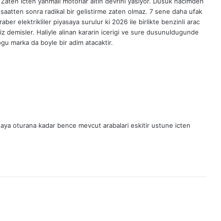
 Zaten icten yanmali motorlar altin devrini yasiyor. Dusuk hacimden
 saatten sonra radikal bir gelistirme zaten olmaz. 7 sene daha ufak
raber elektrikliler piyasaya surulur ki 2026 ile birlikte benzinli arac
 demisler. Haliyle alinan kararin icerigi ve sure dusunuldugunde
u marka da boyle bir adim atacaktir.
yasaya oturana kadar bence mevcut arabalari eskitir ustune icten