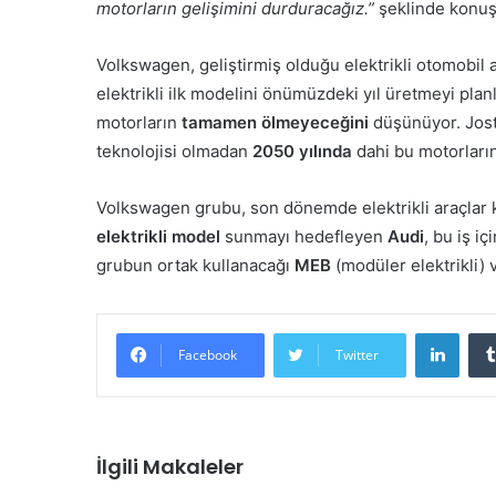
motorların gelişimini durduracağız.”
şeklinde konuş
Volkswagen, geliştirmiş olduğu elektrikli otomobil a
elektrikli ilk modelini önümüzdeki yıl üretmeyi pla
motorların
tamamen ölmeyeceğini
düşünüyor. Jos
teknolojisi olmadan
2050 yılında
dahi bu motorların 
Volkswagen grubu, son dönemde elektrikli araçlar 
elektrikli model
sunmayı hedefleyen
Audi
, bu iş iç
grubun ortak kullanacağı
MEB
(modüler elektrikli)
LinkedIn
Facebook
Twitter
İlgili Makaleler