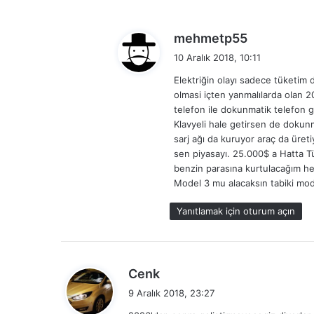
d
mehmetp55
e
10 Aralık 2018, 10:11
d
Elektriğin olayı sadece tüketim 
i
olmasi içten yanmalılarda olan 2
k
telefon ile dokunmatik telefon g
i
Klavyeli hale getirsen de dokunm
:
sarj ağı da kuruyor araç da üretiy
sen piyasayı. 25.000$ a Hatta T
benzin parasına kurtulacağım h
Model 3 mu alacaksın tabiki mod
Yanıtlamak için oturum açın
d
Cenk
e
9 Aralık 2018, 23:27
d