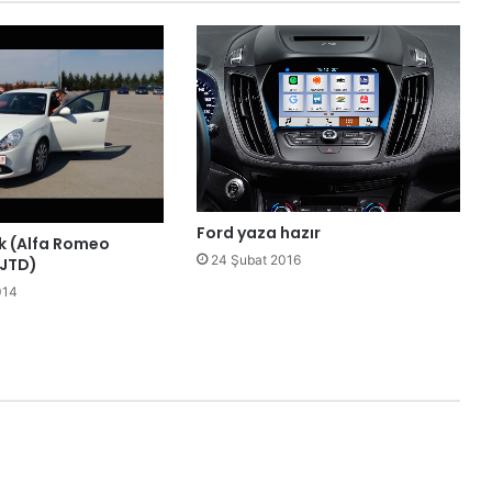
Ford yaza hazır
rk (Alfa Romeo
24 Şubat 2016
 JTD)
014