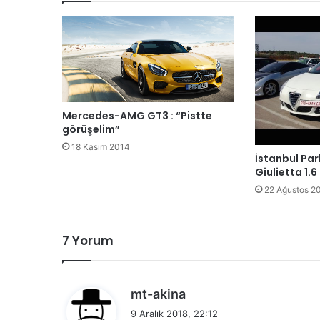
Mercedes-AMG GT3 : “Pistte
görüşelim”
18 Kasım 2014
İstanbul Pa
Giulietta 1.6
22 Ağustos 2
7 Yorum
d
mt-akina
e
9 Aralık 2018, 22:12