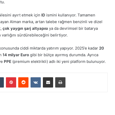
tu.
ilesini ayırt etmek için
ID
ismini kullanıyor. Tamamen
nlayan Alman marka, artan talebe rağmen benzinli ve dizel
t,
çok yaygın şarj altyapısı
ya da devrimsel bir batarya
varlığını sürdürebileceğini belirtiyor.
konusunda ciddi miktarda yatırım yapıyor. 2025’e kadar
20
in
14 milyar Euro
gibi bir bütçe ayırmış durumda. Ayrıca
 ve
PPE
(premium elektrikli) adlı iki yeni platform bulunuyor.
Tumblr
Pinterest
Reddit
VKontakte
E-Posta ile paylaş
Yazdır