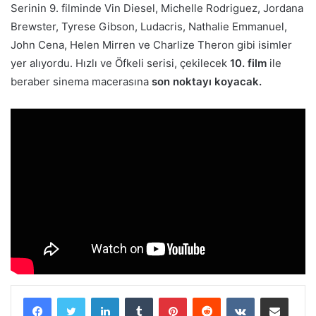
Serinin 9. filminde Vin Diesel, Michelle Rodriguez, Jordana
Brewster, Tyrese Gibson, Ludacris, Nathalie Emmanuel,
John Cena, Helen Mirren ve Charlize Theron gibi isimler
yer alıyordu. Hızlı ve Öfkeli serisi, çekilecek
10. film
ile
beraber sinema macerasına
son noktayı koyacak.
LinkedIn
Tumblr
Pinterest
Reddit
VKontakte
E-Posta ile paylaş