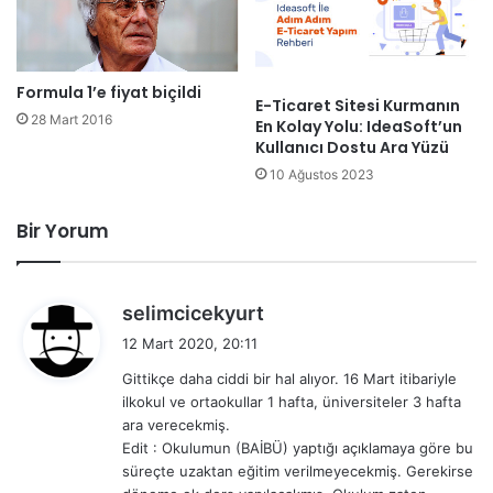
Formula 1’e fiyat biçildi
E-Ticaret Sitesi Kurmanın
28 Mart 2016
En Kolay Yolu: IdeaSoft’un
Kullanıcı Dostu Ara Yüzü
10 Ağustos 2023
Bir Yorum
d
selimcicekyurt
e
12 Mart 2020, 20:11
d
Gittikçe daha ciddi bir hal alıyor. 16 Mart itibariyle
i
ilkokul ve ortaokullar 1 hafta, üniversiteler 3 hafta
k
ara verecekmiş.
i
Edit : Okulumun (BAİBÜ) yaptığı açıklamaya göre bu
:
süreçte uzaktan eğitim verilmeyecekmiş. Gerekirse