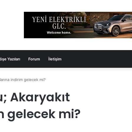
öşe Yazıları
Forum
İletişim
larına indirim gelecek mi?
u; Akaryakıt
im gelecek mi?