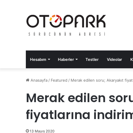
Hesabım
Haberler
Testler
Videolar
K
Anasayfa
/
Featured
/
Merak edilen soru; Akaryakıt fiyat
Merak edilen sor
fiyatlarına indir
13 Mayıs 2020