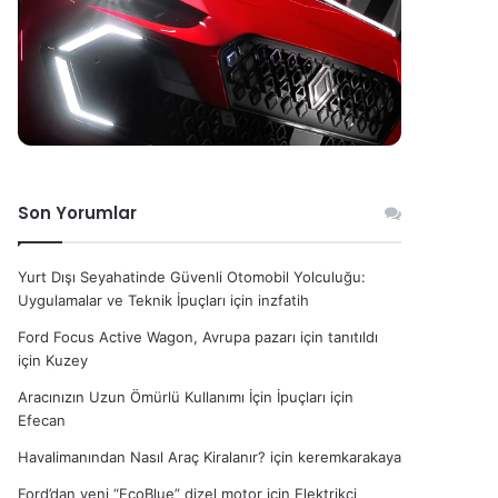
Son Yorumlar
Yurt Dışı Seyahatinde Güvenli Otomobil Yolculuğu:
Uygulamalar ve Teknik İpuçları
için
inzfatih
Ford Focus Active Wagon, Avrupa pazarı için tanıtıldı
için
Kuzey
Aracınızın Uzun Ömürlü Kullanımı İçin İpuçları
için
Efecan
Havalimanından Nasıl Araç Kiralanır?
için
keremkarakaya
Ford’dan yeni “EcoBlue” dizel motor
için
Elektrikçi