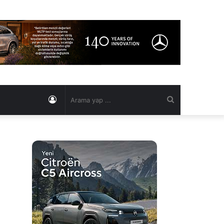
Kayıt
Arama
Ol
yap
...