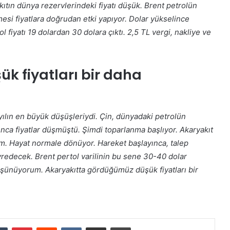
ıtın dünya rezervlerindeki fiyatı düşük. Brent petrolün
mesi fiyatlara doğrudan etki yapıyor. Dolar yükselince
l fiyatı 19 dolardan 30 dolara çıktı. 2,5 TL vergi, nakliye ve
ük fiyatları bir daha
yılın en büyük düşüşleriydi. Çin, dünyadaki petrolün
lınca fiyatlar düşmüştü. Şimdi toparlanma başlıyor. Akaryakıt
m. Hayat normale dönüyor. Hareket başlayınca, talep
eyredecek. Brent pertol varilinin bu sene 30-40 dolar
şünüyorum. Akaryakıtta gördüğümüz düşük fiyatları bir
Tumblr
Pinterest
Reddit
VKontakte
E-Posta ile paylaş
Yazdır