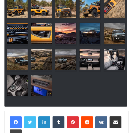
LinkedIn
Tumblr
Pinterest
Reddit
VKontakte
E-Posta ile paylaş
Yazdır