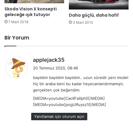
Skoda Vision X konsepti
geleceğe ışık tutuyor
Daha güçlü, daha hafif
7 Mart 2018
3 Mart 2015
Bir Yorum
d
applejack35
e
20 Temmuz 2020, 08:46
d
bayıldım bayıldım bayıldım.. uzun süredir yeni model
i
hiç bir araba beni bu kadar heyecanlandırmamıştı.
k
gerçekten çok beğendim.
i
[MEDIA=youtube]CacIlFaXph0[/MEDIA]
:
[MEDIA=youtube]pogURuysz1I[/MEDIA]
Yanıtlamak için oturum açın