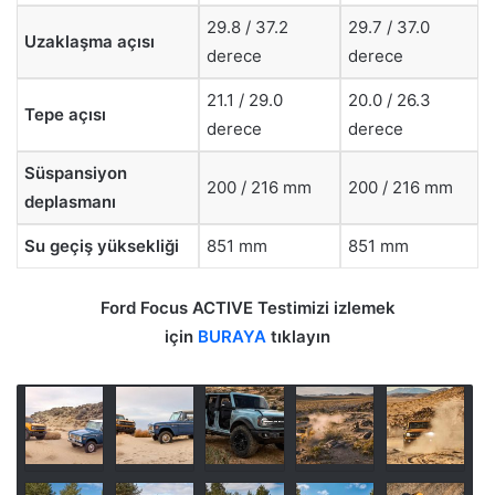
29.8 / 37.2
29.7 / 37.0
Uzaklaşma açısı
derece
derece
21.1 / 29.0
20.0 / 26.3
Tepe açısı
derece
derece
Süspansiyon
200 / 216 mm
200 / 216 mm
deplasmanı
Su geçiş yüksekliği
851 mm
851 mm
Ford Focus ACTIVE Testimizi izlemek
için
BURAYA
tıklayın