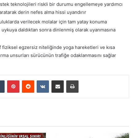
estek teknolojileri riskli bir durumu engellemeye yardımcı
yaratarak derin nefes alma hissi uyandırır
uluklarda verilecek molalar için tam yatay konuma
 uykuya daldıktan sonra dinlenmiş olarak uyanmasına
 fiziksel egzersiz niteliğinde yoga hareketleri ve kısa
tırma unsurları sürücünün trafiğe odaklanmasını sağlar
Tumblr
Pinterest
Reddit
VKontakte
E-Posta ile paylaş
Yazdır