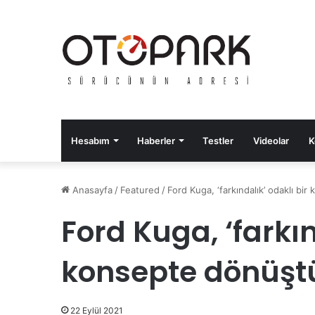
Hesabım
Haberler
Testler
Videolar
K
Anasayfa
/
Featured
/
Ford Kuga, ‘farkındalık’ odaklı bi
Ford Kuga, ‘farkın
konsepte dönüşt
22 Eylül 2021