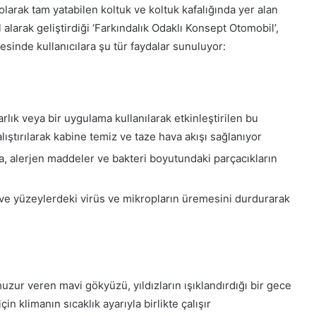
olarak tam yatabilen koltuk ve koltuk kafalığında yer alan
alarak geliştirdiği ‘Farkındalık Odaklı Konsept Otomobil’,
yesinde kullanıcılara şu tür faydalar sunuluyor:
lık veya bir uygulama kullanılarak etkinleştirilen bu
ıştırılarak kabine temiz ve taze hava akışı sağlanıyor
va, alerjen maddeler ve bakteri boyutundaki parçacıkların
an ve yüzeylerdeki virüs ve mikropların üremesini durdurarak
 huzur veren mavi gökyüzü, yıldızların ışıklandırdığı bir gece
in klimanın sıcaklık ayarıyla birlikte çalışır