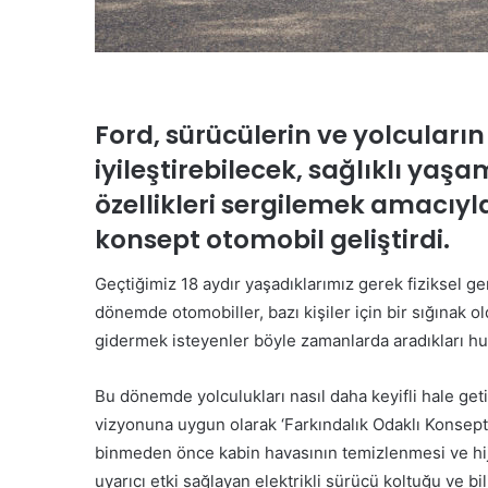
Ford, sürücülerin ve yolcuları
iyileştirebilecek, sağlıklı yaşa
özellikleri sergilemek amacıyla
konsept otomobil geliştirdi.
Geçtiğimiz 18 aydır yaşadıklarımız gerek fiziksel g
dönemde otomobiller, bazı kişiler için bir sığınak old
gidermek isteyenler böyle zamanlarda aradıkları h
Bu dönemde yolculukları nasıl daha keyifli hale get
vizyonuna uygun olarak ‘Farkındalık Odaklı Konsept 
binmeden önce kabin havasının temizlenmesi ve hij
uyarıcı etki sağlayan elektrikli sürücü koltuğu ve bili