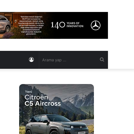
Kayıt
Arama
Ol
yap
...