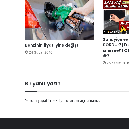
Sanayiye v
SORDUK! | Diş
Benzinin fiyatı yine değişti
sınırı ne? |
24 Şubat 2016
#7
26 Kasım 201
Bir yanıt yazın
Yorum yapabilmek için
oturum açmalısınız
.