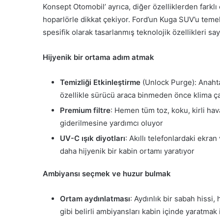
Konsept Otomobil’ ayrıca, diğer özelliklerden farklı 
hoparlörle dikkat çekiyor. Ford’un Kuga SUV’u temel 
spesifik olarak tasarlanmış teknolojik özellikleri sa
Hijyenik bir ortama adım atmak
Temizliği Etkinleştirme
(Unlock Purge): Anahtar
özellikle sürücü araca binmeden önce klima çal
Premium filtre
: Hemen tüm toz, koku, kirli ha
giderilmesine yardımcı oluyor
UV-C ışık diyotları
: Akıllı telefonlardaki ekr
daha hijyenik bir kabin ortamı yaratıyor
Ambiyansı seçmek ve huzur bulmak
Ortam aydınlatması
: Aydınlık bir sabah hissi,
gibi belirli ambiyansları kabin içinde yaratmak iç