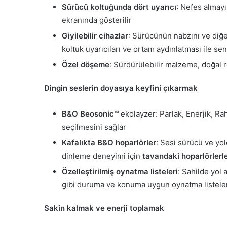
Sürücü koltuğunda dört uyarıcı
: Nefes almayı
ekranında gösterilir
Giyilebilir
cihazlar
: Sürücünün nabzını ve diğer
koltuk uyarıcıları ve ortam aydınlatması ile se
Özel döşeme
: Sürdürülebilir malzeme, doğal ren
Dingin seslerin doyasıya keyfini çıkarmak
B&O Beosonic™
ekolayzer: Parlak, Enerjik, Ra
seçilmesini sağlar
Kafalıkta B&O hoparlörler
: Sesi sürücü ve yol
dinleme deneyimi için
tavandaki hoparlörlerl
Özelleştirilmiş oynatma listeleri
: Sahilde yol 
gibi duruma ve konuma uygun oynatma listele
Sakin kalmak ve enerji toplamak