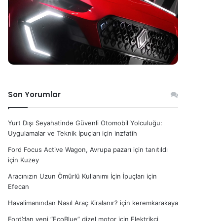
Son Yorumlar
Yurt Dışı Seyahatinde Güvenli Otomobil Yolculuğu:
Uygulamalar ve Teknik İpuçları
için
inzfatih
Ford Focus Active Wagon, Avrupa pazarı için tanıtıldı
için
Kuzey
Aracınızın Uzun Ömürlü Kullanımı İçin İpuçları
için
Efecan
Havalimanından Nasıl Araç Kiralanır?
için
keremkarakaya
Ford’dan yeni “EcoBlue” dizel motor
için
Elektrikçi