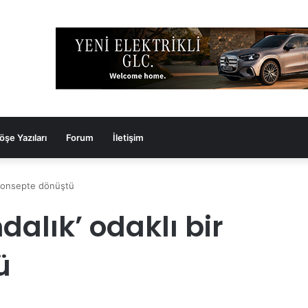
öşe Yazıları
Forum
İletişim
r konsepte dönüştü
dalık’ odaklı bir
ü