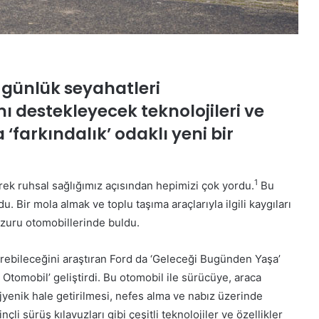
n günlük seyahatleri
mı destekleyecek teknolojileri ve
 ‘farkındalık’ odaklı yeni bir
1
erek ruhsal sağlığımız açısından hepimizi çok yordu.
Bu
u. Bir mola almak ve toplu taşıma araçlarıyla ilgili kaygıları
uzuru otomobillerinde buldu.
irebileceğini araştıran Ford da ‘Geleceği Bugünden Yaşa’
Otomobil’ geliştirdi. Bu otomobil ile sürücüye, araca
yenik hale getirilmesi, nefes alma ve nabız üzerinde
nçli sürüş kılavuzları gibi çeşitli teknolojiler ve özellikler