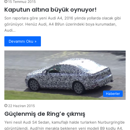
15 Temmuz 2015
Kaputun altına büyük oynuyor!
Son raporlara göre yeni Audi A4, 2016 yılında yollarda olacak gibi
görünüyor. Henüz Audi, A4 B9’un üzerindeki boya kurumadan,
Audi…
Devamını Oku »
Haberler
22 Haziran 2015
Güçlenmiş de Ring’e çıkmış
Yeni nesil Audi S4 Sedan, kamuflajlı halde turlarken Nurburgring’de
görüntülendi. Audi’nin merakla beklenen yeni modeli B9 kodlu A4,