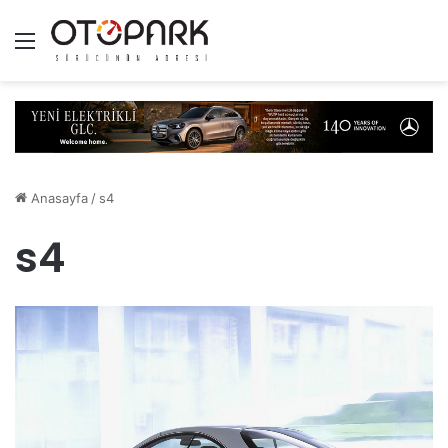
Menü
Anasayfa
/
s4
s4